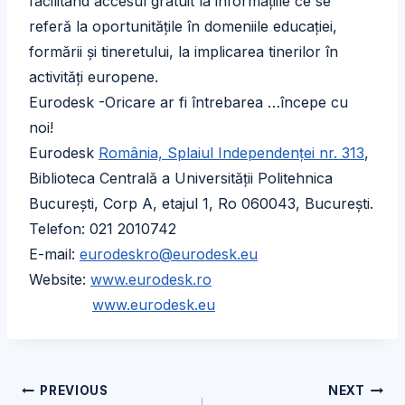
facilitând accesul gratuit la informaţiile ce se
referă la oportunităţile în domeniile educaţiei,
formării şi tineretului, la implicarea tinerilor în
activităţi europene.
Eurodesk -Oricare ar fi întrebarea …începe cu
noi!
Eurodesk
România, Splaiul Independenţei nr. 313
,
Biblioteca Centrală a Universităţii Politehnica
Bucureşti, Corp A, etajul 1, Ro 060043, Bucureşti.
Telefon: 021 2010742
E-mail:
eurodeskro@eurodesk.eu
Website:
www.eurodesk.ro
www.eurodesk.eu
Navigare
PREVIOUS
NEXT