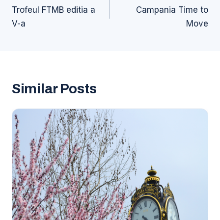
în
Trofeul FTMB editia a
Campania Time to
articole
V-a
Move
Similar Posts