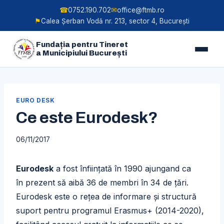
☎
0752.190.702
✉
office@ftmb.ro
⚑
Calea Șerban Vodă nr. 213, sector 4, București
Fundația pentru Tineret
a Municipiului București
Skip
to
EURO DESK
content
Ce este Eurodesk?
06/11/2017
Eurodesk
a
fost
înființată
în
1990 ajungand ca
în
prezent
să aibă
36 de
membri în 34 de ţări.
Eurodesk este o reţea de informare şi structură
suport pentru programul Erasmus+ (2014-2020),