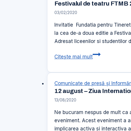
Festivalul de teatru FTMB
parinti
03/02/2020
Invitatie Fundatia pentru Tineret
la cea de-a doua editie a Festiv
Adresat liceenilor si studentilor 
Festivalul
Citește mai mult
de
teatru
FTMB
Comunicate de presă şi Informăr
2020
12 august – Ziua Internation
13/08/2020
Ne bucuram nespus de mult ca ast
eveniment. Acest eveniment a avut
implicarea activa si interactiva a