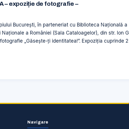
 expoziție de fotografie –
piului București, în parteneriat cu Biblioteca Națională 
ii Naționale a României (Sala Cataloagelor), din str. Ion 
 fotografie „Găsește-ți identitatea!”. Expoziția cuprinde 23
Navigare