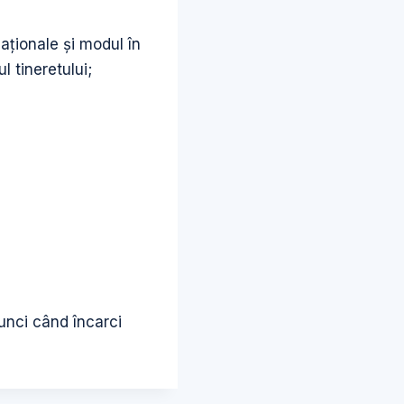
ţionale şi modul în
l tineretului;
unci când încarci