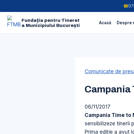
☎
07
Fundația pentru Tineret
Acasă
Despre 
a Municipiului București
Skip
to
Comunicate de presă
content
Campania 
06/11/2017
Campania Time to
sensibilizeze tinerii
Prima ediţie a avut 