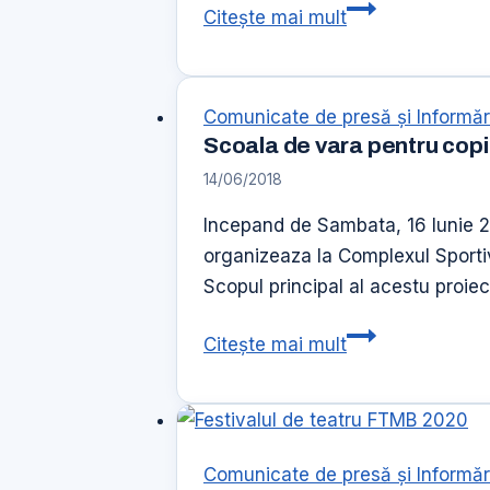
Vizita
Citește mai mult
delegatiei
din
Malaysia
Comunicate de presă şi Informăr
Scoala de vara pentru copii 
14/06/2018
Incepand de Sambata, 16 Iunie 20
organizeaza la Complexul Sportiv 
Scopul principal al acestu proiec
Scoala
Citește mai mult
de
vara
pentru
copii
Comunicate de presă şi Informăr
si