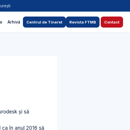
urești
to
Arhivă
Centrul de Tineret
Revista FTMB
Contact
urodesk şi să
d ca în anul 2016 să