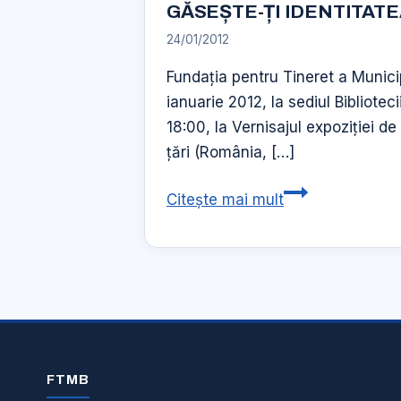
GĂSEȘTE-ȚI IDENTITATEA –
FTMB
24/01/2012
18
Noiembrie
Fundația pentru Tineret a Munici
2020
ianuarie 2012, la sediul Bibliotec
18:00, la Vernisajul expoziției de
țări (România, […]
GĂSEȘTE-
Citește mai mult
ȚI
IDENTITATEA
–
expoziție
de
fotografie
–
FTMB