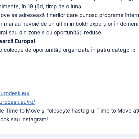
mente, în 19 ţări, timp de o lună.
ve se adresează tinerilor care cunosc programe interna
r mai au nevoie de un ultim imbold; experţilor în domeniu
rural sau din zonele cu oportunităţi reduse.
earcă
Europa!
 colecţie de oportunităţi organizate în patru categorii:
eurodesk.eu/
urodesk.eu/ro/
ăţile Time to Move şi foloseşte hastag-ul Time to Move at
book sau Instagram!