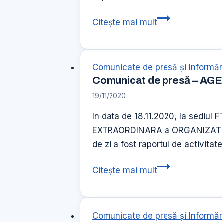
12
Citește mai mult
august
–
Ziua
Comunicate de presă şi Informăr
Internationala
Comunicat de presă – AG
a
19/11/2020
Tineretului
-
In data de 18.11.2020, la sediu
editia
EXTRAORDINARA a ORGANIZATIILOR
anului
de zi a fost raportul de activita
2020
Comunicat
Citește mai mult
de
presă
–
Comunicate de presă şi Informăr
AGE