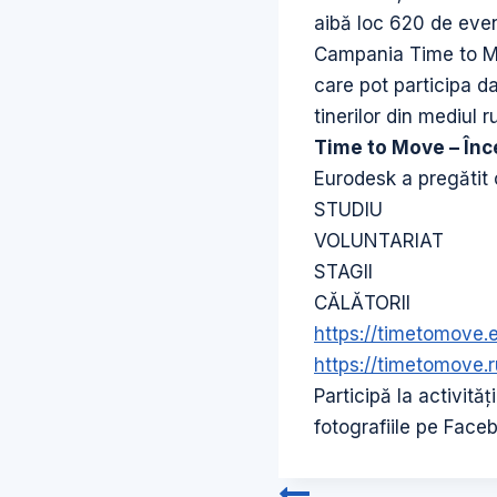
aibă loc 620 de eveni
Campania Time to Mo
care pot participa da
tinerilor din mediul 
Time to Move –
Înc
Eurodesk a pregătit o
STUDIU
VOLUNTARIAT
STAGII
CĂLĂTORII
https://timetomove.
https://timetomove.r
Participă la activit
fotografiile pe Face
Navigare