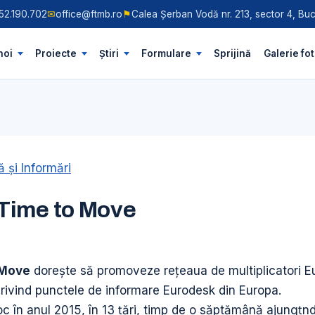
52.190.702
✉
office@ftmb.ro
⚑
Calea Șerban Vodă nr. 213, sector 4, Buc
noi
Proiecte
Știri
Formulare
Sprijină
Galerie fo
 şi Informări
Time to Move
 Move
doreşte să promoveze reţeaua de multiplicatori E
 privind punctele de informare Eurodesk din Europa.
loc în anul 2015, în 13 ţări, timp de o săptămână ajungţn