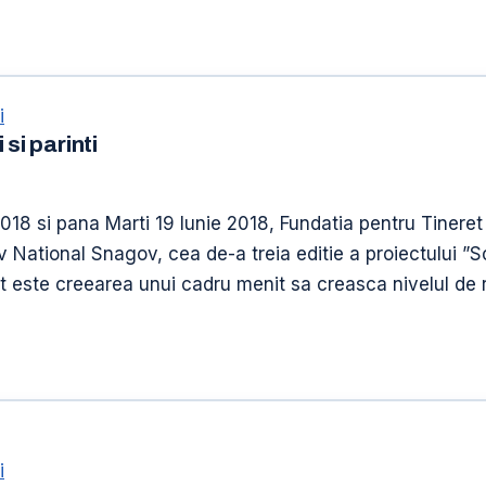
i
si parinti
18 si pana Marti 19 Iunie 2018, Fundatia pentru Tineret
National Snagov, cea de-a treia editie a proiectului ”Sco
t este creearea unui cadru menit sa creasca nivelul de re
i