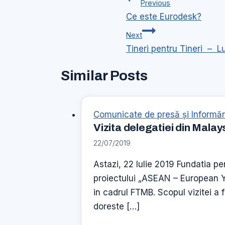
Previous
în
Ce este Eurodesk?
articole
Next
Tineri pentru Tineri – L
Similar Posts
Comunicate de presă şi Informăr
Vizita delegatiei din Malay
22/07/2019
Astazi, 22 Iulie 2019 Fundatia pe
proiectului „ASEAN – European 
in cadrul FTMB. Scopul vizitei a 
doreste […]