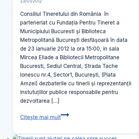
23/01/2012
a
Municipiului
Consiliul Tineretului din România în
Bucuresti
parteneriat cu Fundația Pentru Tineret a
in
Municipiului Bucuresti și Biblioteca
anul
Metropolitană București desfășoară în data
2018
de 23 ianuarie 2012 la ora 15:00, in sala
Mircea Eliade a Bibliotecii Metropolitane
Bucuresti, Sediul Central, Strada Tache
Ionescu nr.4, Sector1, București, (Piata
Amzei) dezbaterile cu tinerii și reprezentanții
instutuțiilor publice responsabile pentru
dezvoltarea […]
Comunicat
Citește mai mult
de
Presă