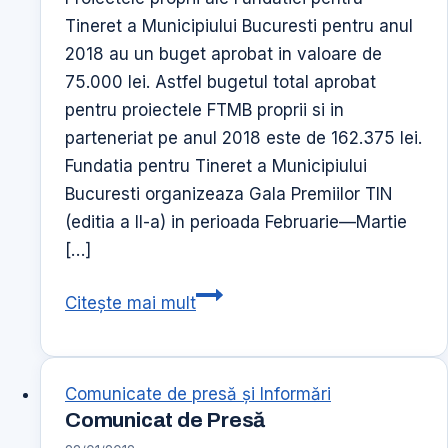
Tineret a Municipiului Bucuresti pentru anul
2018 au un buget aprobat in valoare de
75.000 lei. Astfel bugetul total aprobat
pentru proiectele FTMB proprii si in
parteneriat pe anul 2018 este de 162.375 lei.
Fundatia pentru Tineret a Municipiului
Bucuresti organizeaza Gala Premiilor TIN
(editia a II-a) in perioada Februarie—Martie
[…]
Proiectele
Citește mai mult
proprii
ale
Fundatiei
Comunicate de presă şi Informări
pentru
Comunicat de Presă
Tineret