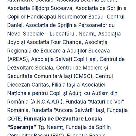
Asociația Blijdorp Suceava, Asociația de Sprijin a
Copiilor Handicapați Neuromotor Bacău- Centrul
Daniel, Asociaţia de Sprijin a Persoanelor cu
Nevoi Speciale – Luceafărul, Neamţ, Asociația
Joyo și Asociația Four Change, Asociația
Regională de Educare a Adulților Suceava
(AREAS), Asociația Salvați Copiii Iași, Centrul de
Dezvoltare Socială, Centrul de Mediere și
Securitate Comunitară Iași (CMSC), Centrul
Diecezan Caritas, Filiala Iași a Asociației
Naționale pentru Copii și Adulți cu Autism din
România (A.N.C.A.A.R.), Fundația “Alaturi de Voi”
România, Fundaţia ”Ancora Salvării” Iași, Fundația
COTE,
F
undația de Dezvoltare Locală
“Speranța”
Tg. Neamț, Fundația de Sprijin
Comunitar Bacău (FSC), Fundația Enable