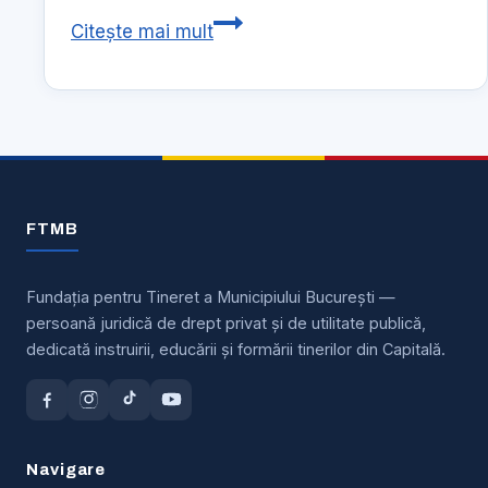
Tinerii
Citește mai mult
sunt
ajutați
pe
calea
spre
succes
FTMB
Fundația pentru Tineret a Municipiului București —
persoană juridică de drept privat și de utilitate publică,
dedicată instruirii, educării și formării tinerilor din Capitală.
Navigare