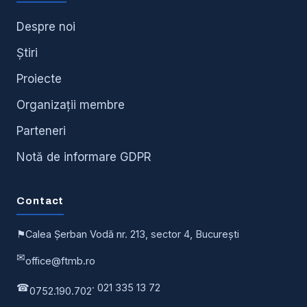
Despre noi
Știri
Proiecte
Organizații membre
Parteneri
Notă de informare GDPR
Contact
⚑
Calea Șerban Vodă nr. 213, sector 4, București
✉
office@ftmb.ro
☎
· 021 335 13 72
0752.190.702