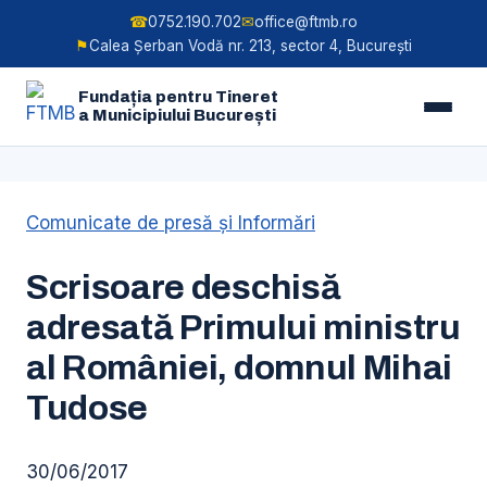
☎
0752.190.702
✉
office@ftmb.ro
⚑
Calea Șerban Vodă nr. 213, sector 4, București
Fundația pentru Tineret
a Municipiului București
Skip
Comunicate de presă şi Informări
to
content
Scrisoare deschisă
adresată Primului ministru
al României, domnul Mihai
Tudose
30/06/2017