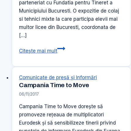
parteneriat cu Fundatia pentru Tineret a
Municipiului Bucuresti. O expozitie de colaj
si tehnici mixte la care participa elevii mai
multor licee din Bucuresti, coordonata de
[…]
Colajul
Citește mai mult
in
arta,
(o
Comunicate de presă şi Informări
saptamana
Campania Time to Move
a
06/11/2017
creativitatii)
Campania Time to Move doreşte să
promoveze reţeaua de multiplicatori
Eurodesk şi să sensibilizeze tinerii privind
punctele de informare Eurodesk din Europa.