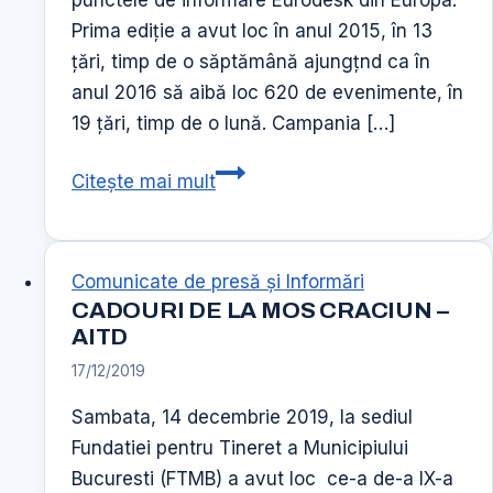
Prima ediţie a avut loc în anul 2015, în 13
ţări, timp de o săptămână ajungţnd ca în
anul 2016 să aibă loc 620 de evenimente, în
19 ţări, timp de o lună. Campania […]
Campania
Citește mai mult
Time
to
Move
Comunicate de presă şi Informări
CADOURI DE LA MOS CRACIUN –
AITD
17/12/2019
Sambata, 14 decembrie 2019, la sediul
Fundatiei pentru Tineret a Municipiului
Bucuresti (FTMB) a avut loc ce-a de-a IX-a