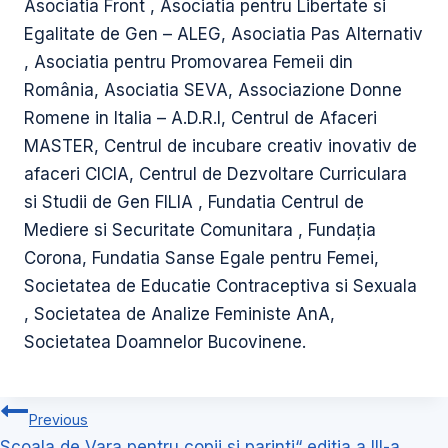
Asociatia Front , Asociatia pentru Libertate si
Egalitate de Gen – ALEG, Asociatia Pas Alternativ
, Asociatia pentru Promovarea Femeii din
România, Asociatia SEVA, Associazione Donne
Romene in Italia – A.D.R.I, Centrul de Afaceri
MASTER, Centrul de incubare creativ inovativ de
afaceri CICIA, Centrul de Dezvoltare Curriculara
si Studii de Gen FILIA , Fundatia Centrul de
Mediere si Securitate Comunitara , Fundația
Corona, Fundatia Sanse Egale pentru Femei,
Societatea de Educatie Contraceptiva si Sexuala
, Societatea de Analize Feministe AnA,
Societatea Doamnelor Bucovinene.
Navigare
Previous
în
Scoala de Vara pentru copii si parinti“ editia a III-a