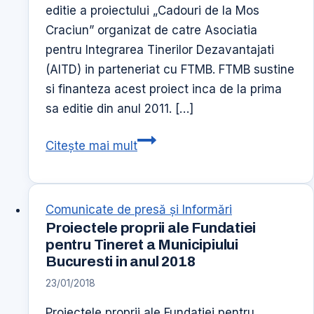
editie a proiectului „Cadouri de la Mos
Craciun” organizat de catre Asociatia
pentru Integrarea Tinerilor Dezavantajati
(AITD) in parteneriat cu FTMB. FTMB sustine
si finanteza acest proiect inca de la prima
sa editie din anul 2011. […]
CADOURI
Citește mai mult
DE
LA
MOS
Comunicate de presă şi Informări
CRACIUN
Proiectele proprii ale Fundatiei
–
pentru Tineret a Municipiului
AITD
Bucuresti in anul 2018
23/01/2018
Proiectele proprii ale Fundatiei pentru