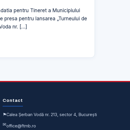
datia pentru Tineret a Municipiului
de presa pentru lansarea „Turneului de
Voda nr. […]
Contact
⚑
Calea Șerban Vodă nr. 213, sector 4, București
✉
office@ftmb.ro