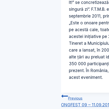
It!” se concretizează
singură zi”. F.T.M.B.
septembrie 2011, pri
„Este o onoare pentr
pe acestă cale, toat
acestei iniţiative pe
Tineret a Municipiulu
care a lansat, în 200
alte ţări au preluat 
350 000 participanţi 
prezent. În România,
acest eveniment.
Navigare
Previous
în
ONGFEST 09 – 11.09.201