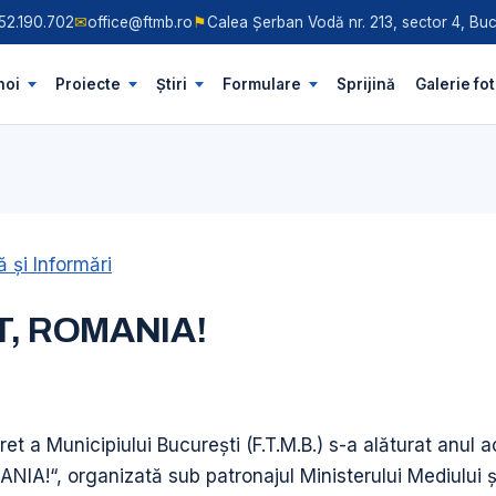
52.190.702
✉
office@ftmb.ro
⚑
Calea Șerban Vodă nr. 213, sector 4, Buc
noi
Proiecte
Știri
Formulare
Sprijină
Galerie fo
 şi Informări
IT, ROMANIA!
ret a Municipiului Bucureşti (F.T.M.B.) s-a alăturat anul
A!“, organizată sub patronajul Ministerului Mediului şi