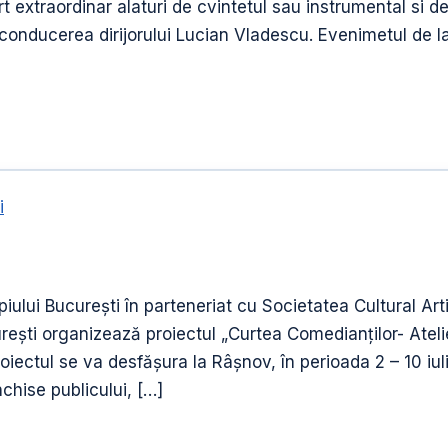
xtraordinar alaturi de cvintetul sau instrumental si de
onducerea dirijorului Lucian Vladescu. Evenimetul de la
i
piului Bucureşti în parteneriat cu Societatea Cultural A
urești organizează proiectul „Curtea Comedianților- Ate
roiectul se va desfășura la Râșnov, în perioada 2 – 10 iu
chise publicului, […]