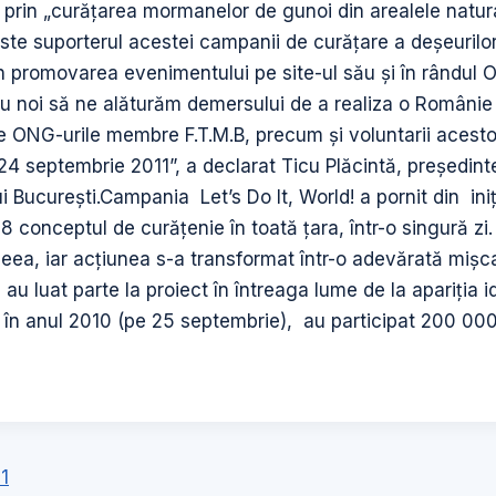
 prin „curăţarea mormanelor de gunoi din arealele naturale
 este suporterul acestei campanii de curăţare a deşeurilor
n promovarea evenimentului pe site-ul său şi în rândul
u noi să ne alăturăm demersului de a realiza o Românie 
e ONG-urile membre F.T.M.B, precum şi voluntarii acesto
 24 septembrie 2011”, a declarat Ticu Plăcintă, preşedint
i Bucureşti.Campania Let’s Do It, World! a pornit din iniţ
8 conceptul de curăţenie în toată ţara, într-o singură zi.
ideea, iar acţiunea s-a transformat într-o adevărată mişc
au luat parte la proiect în întreaga lume de la apariţia id
 în anul 2010 (pe 25 septembrie), au participat 200 000
1