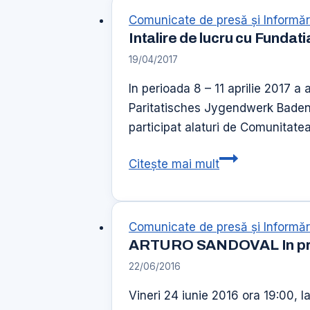
pentru
Comunicate de presă şi Informăr
copii
Intalire de lucru cu Fund
si
19/04/2017
parinti“
editia
In perioada 8 – 11 aprilie 2017 a 
a
Paritatisches Jygendwerk Baden-
IV-
participat alaturi de Comunitatea
a
Intalire
Citește mai mult
de
lucru
cu
Comunicate de presă şi Informăr
Fundatia
ARTURO SANDOVAL In pre
Paritatisches
22/06/2016
Jygendwerk
Baden-
Vineri 24 iunie 2016 ora 19:00, 