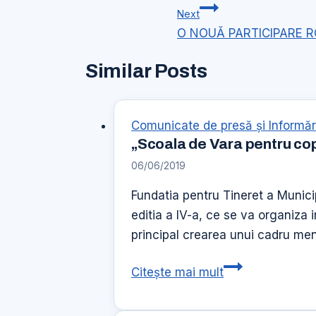
articole
Next
O NOUĂ PARTICIPARE 
Similar Posts
Comunicate de presă şi Informăr
„Scoala de Vara pentru copii
06/06/2019
Fundatia pentru Tineret a Municip
editia a IV-a, ce se va organiza
principal crearea unui cadru menit
„Scoala
Citește mai mult
de
Vara