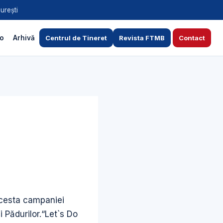
urești
to
Arhivă
Centrul de Tineret
Revista FTMB
Contact
 acesta campaniei
 Pădurilor.“Let`s Do