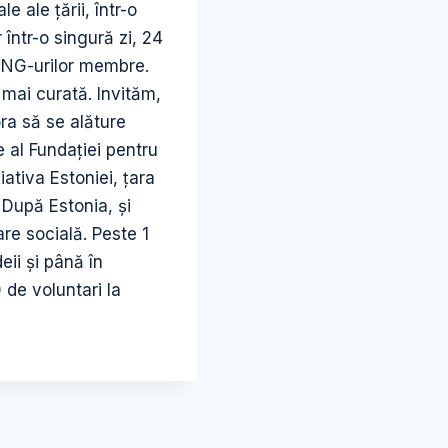
 ale ţării, într-o
 într-o singură zi, 24
 ONG-urilor membre.
mai curată. Invităm,
ra să se alăture
e al Fundaţiei pentru
iativa Estoniei, ţara
 După Estonia, şi
are socială. Peste 1
eii şi până în
 de voluntari la