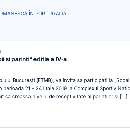
ROMÂNESCĂ ÎN PORTUGALIA
i
 si parinti“ editia a IV-a
iului Bucuresti (FTMB), va invita sa participati la „Scoal
 in perioada 21 – 24 Iunie 2019 la Complexul Sportiv Nati
 sa creasca nivelul de receptivitate al parintilor si […]