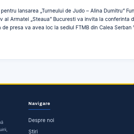
 pentru lansarea „Turneului de Judo – Alina Dumitru” Fun
iv al Armatei „Steaua” Bucuresti va invita la conferinta 
a de presa va avea loc la sediul FTMB din Calea Serban 
Navigare
Despre noi
nă
irii,
Știri