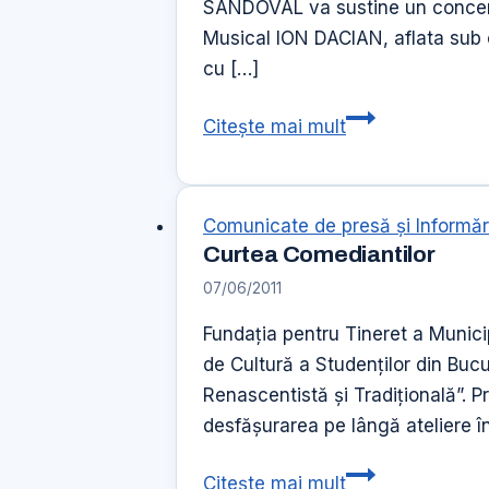
Wurttember
SANDOVAL va sustine un concert e
Musical ION DACIAN, aflata sub c
cu […]
ARTURO
Citește mai mult
SANDOVAL
In
premiera
Comunicate de presă şi Informăr
in
Curtea Comediantilor
Romania
07/06/2011
Fundaţia pentru Tineret a Munici
de Cultură a Studenților din Buc
Renascentistă și Tradițională”. P
desfășurarea pe lângă ateliere în
Curtea
Citește mai mult