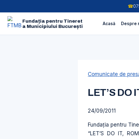
☎
07
Fundația pentru Tineret
Acasă
Despre 
a Municipiului București
Skip
to
Comunicate de presă
content
LET’S DO 
24/09/2011
Fundaţia pentru Tine
“LET’S DO IT, ROMANI