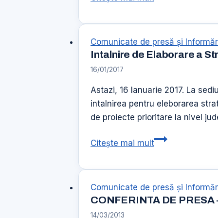
Comediantilor
Comunicate de presă şi Informăr
Intalnire de Elaborare a St
16/01/2017
Astazi, 16 Ianuarie 2017. La sedi
intalnirea pentru eleborarea stra
de proiecte prioritare la nivel ju
Intalnire
Citește mai mult
de
Elaborare
a
Comunicate de presă şi Informăr
Strategiei
CONFERINTA DE PRESA – la
pentru
14/03/2013