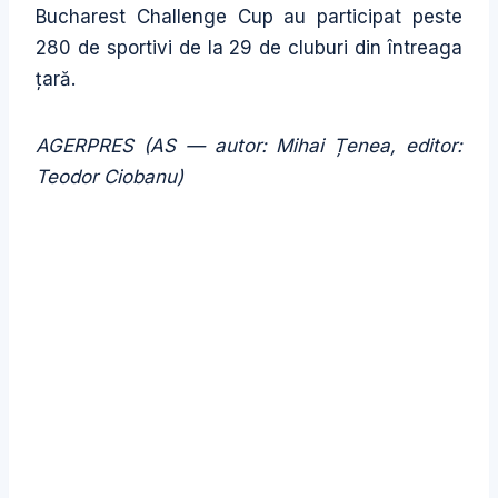
Bucharest Challenge Cup au participat peste
280 de sportivi de la 29 de cluburi din întreaga
țară.
AGERPRES (AS — autor: Mihai Țenea, editor:
Teodor Ciobanu)
Fundatia pentru Tineret a Municipiului Bucuresti,asociatii si fundatii
bucuresti,fundatii tineret bucuresti,asociatii tineret bucuresti,fundatii
bucuresti,stiri pentru tineret,organizatii de tineret,organizatii nonprofit
de tineret,organizatii nonguvernamentale,organizatii
nonguvernamentale de tineret,ziua tineretului,proiecte pentru
tineri,proiecte europene pentru tineri,programe europene pentru
tineri,programe europene pentru tineret,proiecte tineret,citate despre
tineri,Bucharest Challenge Cup