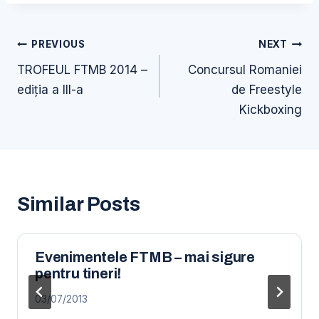
Navigare
PREVIOUS
NEXT
în
TROFEUL FTMB 2014 –
Concursul Romaniei
articole
ediţia a III-a
de Freestyle
Kickboxing
Similar Posts
Evenimentele FTMB – mai sigure
pentru tineri!
03/07/2013