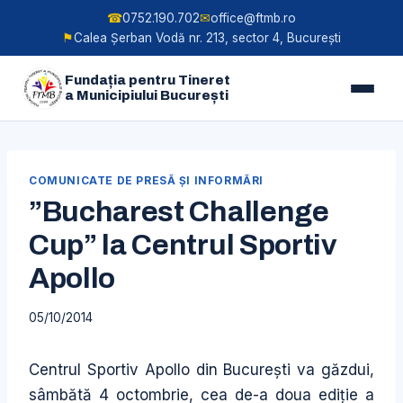
☎
0752.190.702
✉
office@ftmb.ro
⚑
Calea Șerban Vodă nr. 213, sector 4, București
Fundația pentru Tineret
a Municipiului București
Skip
to
COMUNICATE DE PRESĂ ŞI INFORMĂRI
content
”Bucharest Challenge
Cup” la Centrul Sportiv
Apollo
05/10/2014
Centrul Sportiv Apollo din București va găzdui,
sâmbătă 4 octombrie, cea de-a doua ediție a