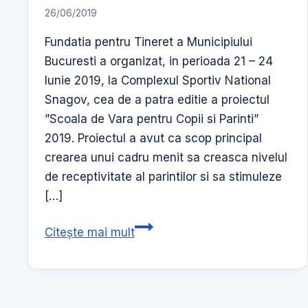
26/06/2019
Fundatia pentru Tineret a Municipiului
Bucuresti a organizat, in perioada 21 – 24
Iunie 2019, la Complexul Sportiv National
Snagov, cea de a patra editie a proiectul
”Scoala de Vara pentru Copii si Parinti”
2019. Proiectul a avut ca scop principal
crearea unui cadru menit sa creasca nivelul
de receptivitate al parintilor si sa stimuleze
[…]
Scoala
Citește mai mult
de
Vara
pentru
Copii