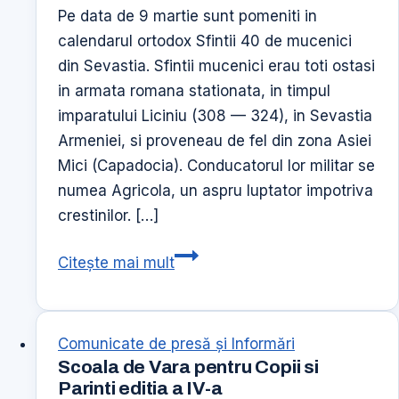
MANOLE
Pe data de 9 martie sunt pomeniti in
calendarul ortodox Sfintii 40 de mucenici
din Sevastia. Sfintii mucenici erau toti ostasi
in armata romana stationata, in timpul
imparatului Liciniu (308 — 324), in Sevastia
Armeniei, si proveneau de fel din zona Asiei
Mici (Capadocia). Conducatorul lor militar se
numea Agricola, un aspru luptator impotriva
crestinilor. […]
Sfintii
Citește mai mult
40
de
mucenici
Comunicate de presă şi Informări
Scoala de Vara pentru Copii si
Parinti editia a IV-a