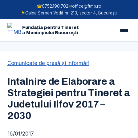
☎
0752.190.702
✉
office@ftmb.ro
⚑
Calea Șerban Vodă nr. 213, sector 4, București
Fundația pentru Tineret
a Municipiului București
Skip
Comunicate de presă şi Informări
to
content
Intalnire de Elaborare a
Strategiei pentru Tineret a
Judetului Ilfov 2017 –
2030
16/01/2017