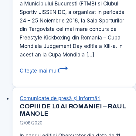
a Municipiului Bucuresti (FTMB) si Clubul
a
Sportiv JISSEN DO, a organizat in perioada
24 – 25 Noiembrie 2018, la Sala Sporturilor
din Targoviste cel mai mare concurs de
Freestyle Kickboxing din Romania – Cupa
Mondiala Judgement Day editia a XIII-a. In
acest an la Cupa Mondiala […]
Cupa
Citește mai mult
Mondiala
Judgement
Day
Comunicate de presă şi Informări
2018
COPIII DE 10 AI ROMANIEI – RAUL
MANOLE
12/08/2020
In cadrul editiei Obersvator din data de 11