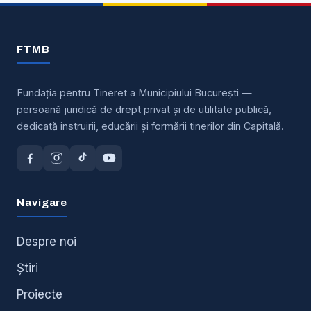
si
Parinti
FTMB
editia
a
IV-
Fundația pentru Tineret a Municipiului București —
persoană juridică de drept privat și de utilitate publică,
a
dedicată instruirii, educării și formării tinerilor din Capitală.
Navigare
Despre noi
Știri
Proiecte