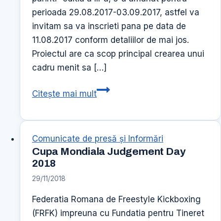
perioada 29.08.2017-03.09.2017, astfel va
invitam sa va inscrieti pana pe data de
11.08.2017 conform detaliilor de mai jos.
Proiectul are ca scop principal crearea unui
cadru menit sa […]
Scoala
Citește mai mult
de
Vara
pentru
Comunicate de presă şi Informări
copii
Cupa Mondiala Judgement Day
si
2018
parinti“
29/11/2018
editia
Federatia Romana de Freestyle Kickboxing
a
(FRFK) impreuna cu Fundatia pentru Tineret
III-