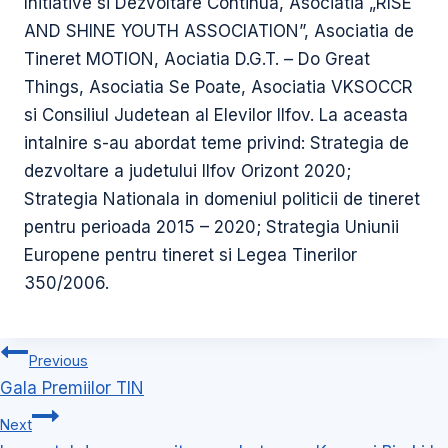
Initiative si Dezvoltare Continua, Asociatia „RISE
AND SHINE YOUTH ASSOCIATION”, Asociatia de
Tineret MOTION, Aociatia D.G.T. – Do Great
Things, Asociatia Se Poate, Asociatia VKSOCCR
si Consiliul Judetean al Elevilor Ilfov. La aceasta
intalnire s-au abordat teme privind: Strategia de
dezvoltare a judetului Ilfov Orizont 2020;
Strategia Nationala in domeniul politicii de tineret
pentru perioada 2015 – 2020; Strategia Uniunii
Europene pentru tineret si Legea Tinerilor
350/2006.
Navigare
Previous
în
Gala Premiilor TIN
articole
Next