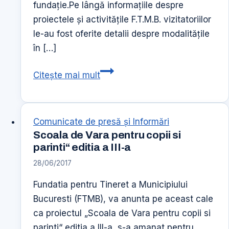
fundaţie.Pe lângă informaţiile despre
proiectele şi activităţile F.T.M.B. vizitatoriilor
le-au fost oferite detalii despre modalităţile
în […]
ONGFEST
Citește mai mult
09
–
11.09.2011
Comunicate de presă şi Informări
Scoala de Vara pentru copii si
parinti“ editia a III-a
28/06/2017
Fundatia pentru Tineret a Municipiului
Bucuresti (FTMB), va anunta pe aceast cale
ca proiectul „Scoala de Vara pentru copii si
parinti“ editia a III-a, s-a amanat pentru