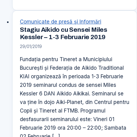
arta,
(o
Comunicate de presă şi Informări
saptamana
Stagiu Aikido cu Sensei Miles
a
Kessler – 1-3 Februarie 2019
creativitatii)
29/01/2019
Fundația pentru Tineret a Municipiului
București și Federația de Aikido Traditional
KIAI organizează în perioada 1-3 Februarie
2019 seminarul condus de sensei Miles
Kessler 6 DAN Aikido Aikikai. Seminarul se
va ține în dojo Aiki-Planet, din Centrul pentru
Copii și Tineret al FTMB. Programul
desfasurarii seminarului este: Vineri 01
Februarie 2019 ora 20:00 – 22:00; Sambata
02 Februarie […]