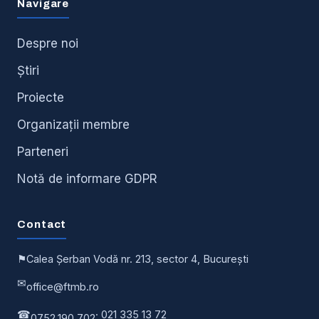
Navigare
Despre noi
Știri
Proiecte
Organizații membre
Parteneri
Notă de informare GDPR
Contact
⚑
Calea Șerban Vodă nr. 213, sector 4, București
✉
office@ftmb.ro
☎
· 021 335 13 72
0752.190.702