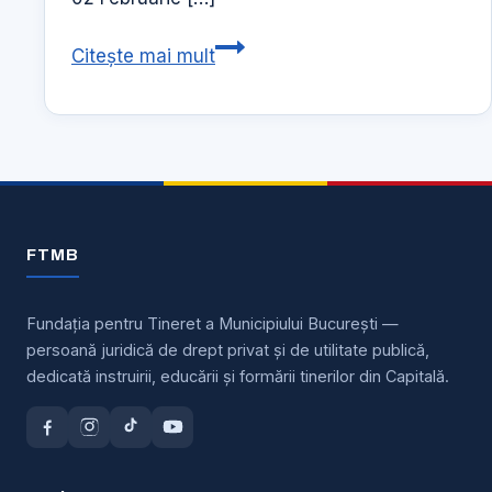
Stagiu
Citește mai mult
Aikido
cu
Sensei
Miles
Kessler
–
FTMB
1-
3
Februarie
Fundația pentru Tineret a Municipiului București —
persoană juridică de drept privat și de utilitate publică,
2019
dedicată instruirii, educării și formării tinerilor din Capitală.