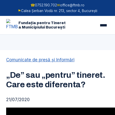
☎
0752.190.702
✉
office@ftmb.ro
⚑
Calea Șerban Vodă nr. 213, sector 4, București
Fundația pentru Tineret
a Municipiului București
Skip
to
Comunicate de presă şi Informări
content
„De” sau „pentru” tineret.
Care este diferenta?
21/07/2020