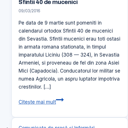
Sfintii 40 de mucenici
prima
09/03/2016
intalnire
–
Pe data de 9 martie sunt pomeniti in
24.11.2020
calendarul ortodox Sfintii 40 de mucenici
din Sevastia. Sfintii mucenici erau toti ostasi
in armata romana stationata, in timpul
imparatului Liciniu (308 — 324), in Sevastia
Armeniei, si proveneau de fel din zona Asiei
Mici (Capadocia). Conducatorul lor militar se
numea Agricola, un aspru luptator impotriva
crestinilor. […]
Sfintii
Citește mai mult
40
de
mucenici
Comunicate de presă şi Informări