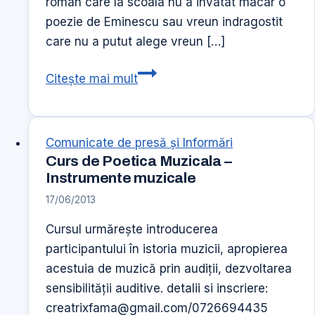
roman care la scoala nu a invatat macar o
poezie de Eminescu sau vreun indragostit
care nu a putut alege vreun […]
166
Citește mai mult
de
ani
de
Comunicate de presă şi Informări
la
Curs de Poetica Muzicala –
nasterea
Instrumente muzicale
lui
17/06/2013
Mihai
Cursul urmăreşte introducerea
Eminescu
participantului în istoria muzicii, apropierea
acestuia de muzică prin audiţii, dezvoltarea
sensibilităţii auditive. detalii si inscriere:
creatrixfama@gmail.com/0726694435