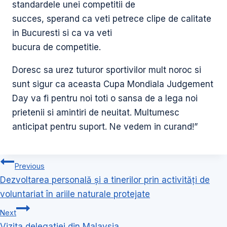
standardele unei competitii de
succes, sperand ca veti petrece clipe de calitate
in Bucuresti si ca va veti
bucura de competitie.
Doresc sa urez tuturor sportivilor mult noroc si
sunt sigur ca aceasta Cupa Mondiala Judgement
Day va fi pentru noi toti o sansa de a lega noi
prietenii si amintiri de neuitat. Multumesc
anticipat pentru suport. Ne vedem in curand!”
Navigare
Previous
în
Dezvoltarea personală şi a tinerilor prin activităţi de
articole
voluntariat în ariile naturale protejate
Next
Vizita delegatiei din Malaysia