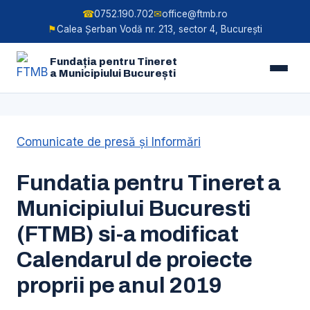
☎
0752.190.702
✉
office@ftmb.ro
⚑
Calea Șerban Vodă nr. 213, sector 4, București
Fundația pentru Tineret
a Municipiului București
Skip
Comunicate de presă şi Informări
to
content
Fundatia pentru Tineret a
Municipiului Bucuresti
(FTMB) si-a modificat
Calendarul de proiecte
proprii pe anul 2019