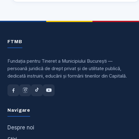
de
sustinere
a
tinerilor
FTMB
ce
vor
sa
Fundația pentru Tineret a Municipiului București —
persoană juridică de drept privat și de utilitate publică,
participle
dedicată instruirii, educării și formării tinerilor din Capitală.
la
viata
comunitatii
Navigare
Despre noi