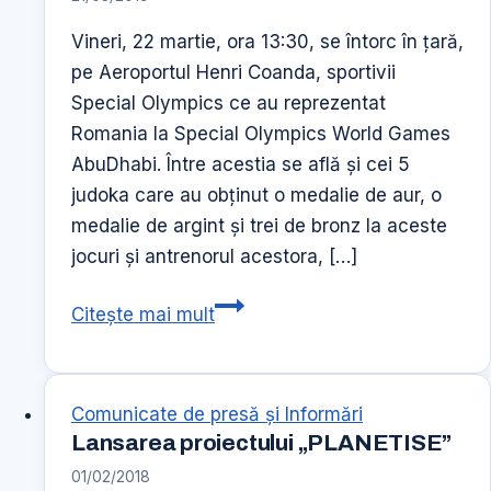
Vineri, 22 martie, ora 13:30, se întorc în țară,
pe Aeroportul Henri Coanda, sportivii
Special Olympics ce au reprezentat
Romania la Special Olympics World Games
AbuDhabi. Între acestia se află și cei 5
judoka care au obținut o medalie de aur, o
medalie de argint și trei de bronz la aceste
jocuri și antrenorul acestora, […]
JUDOKA
Citește mai mult
BEARS
–
Aur,
Comunicate de presă şi Informări
Argint
Lansarea proiectului „PLANETISE”
și
01/02/2018
Bronz