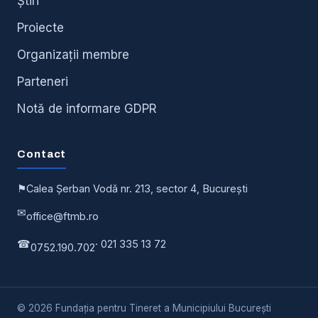
Știri
Proiecte
Organizații membre
Parteneri
Notă de informare GDPR
Contact
⚑
Calea Șerban Vodă nr. 213, sector 4, București
✉
office@ftmb.ro
☎
· 021 335 13 72
0752.190.702
© 2026 Fundația pentru Tineret a Municipiului București