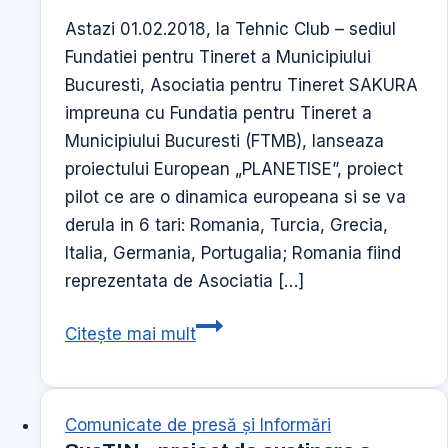
la
Astazi 01.02.2018, la Tehnic Club – sediul
Special
Fundatiei pentru Tineret a Municipiului
Olympics
Bucuresti, Asociatia pentru Tineret SAKURA
World
impreuna cu Fundatia pentru Tineret a
Games
Municipiului Bucuresti (FTMB), lanseaza
AbuDhabi,
proiectului European „PLANETISE”, proiect
14-
pilot ce are o dinamica europeana si se va
21
derula in 6 tari: Romania, Turcia, Grecia,
martie
Italia, Germania, Portugalia; Romania fiind
2019
reprezentata de Asociatia […]
Lansarea
Citește mai mult
proiectului
„PLANETISE”
Comunicate de presă şi Informări