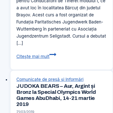
pentru Conducătorii de Tineret modulul I, ce
a avut loc în localitatea Bărcuț din judetul
Brașov. Acest curs a fost organizat de
Fundația Paritatisches Jugendwerk Baden-
Wuttemberg în parteneriat cu Asociația
Jugendzentrum Seligstadt. Cursul a debutat
[…]
Cursul
Citește mai mult
de
Perfecționare
pentru
Comunicate de presă şi Informări
Conducătorii
JUDOKA BEARS – Aur, Argint și
de
Bronz la Special Olympics World
Tineret
Games AbuDhabi, 14-21 martie
modulul
2019
I
21/03/2019