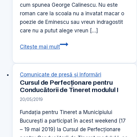
cum spunea George Calinescu. Nu este
roman care la scoala nu a invatat macar o
poezie de Eminescu sau vreun indragostit
care nu a putut alege vreun […]
166
Citește mai mult
de
ani
de
Comunicate de presă şi Informări
la
Cursul de Perfecționare pentru
nasterea
Conducătorii de Tineret modulul I
lui
20/05/2019
Mihai
Fundația pentru Tineret a Municipiului
Eminescu
București a participat în acest weekend (17
– 19 mai 2019) la Cursul de Perfecționare