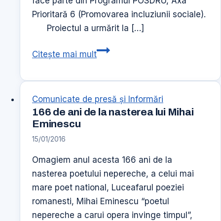
face parte din Programul POSDRU, Axa
Prioritară 6 (Promovarea incluziunii sociale).
Proiectul a urmărit la […]
Centrele
Citește mai mult
de
Incluziune
Socială,
Comunicate de presă şi Informări
un
166 de ani de la nasterea lui Mihai
pas
Eminescu
mai
15/01/2016
aproape
Omagiem anul acesta 166 ani de la
de
nasterea poetului nepereche, a celui mai
normalitate
mare poet national, Luceafarul poeziei
romanesti, Mihai Eminescu “poetul
nepereche a carui opera invinge timpul”,