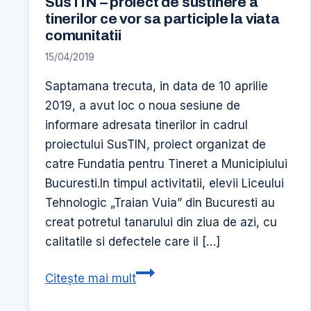
SusTIN – proiect de sustinere a
tinerilor ce vor sa participle la viata
comunitatii
15/04/2019
Saptamana trecuta, in data de 10 aprilie
2019, a avut loc o noua sesiune de
informare adresata tinerilor in cadrul
proiectului SusTIN, proiect organizat de
catre Fundatia pentru Tineret a Municipiului
Bucuresti.In timpul activitatii, elevii Liceului
Tehnologic „Traian Vuia” din Bucuresti au
creat potretul tanarului din ziua de azi, cu
calitatile si defectele care il […]
SusTIN
Citește mai mult
–
proiect