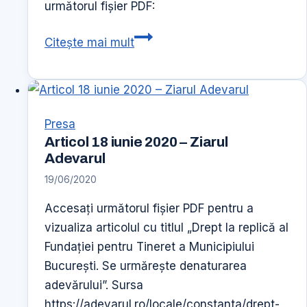
următorul fișier PDF:
Articol
Citește mai mult
Curierul
National
3
mai
Presa
2019
Articol 18 iunie 2020 – Ziarul
Fundatia
Adevarul
pentru
19/06/2020
Tineret
Accesați următorul fișier PDF pentru a
a
vizualiza articolul cu titlul „Drept la replică al
sarbatorit
Fundaţiei pentru Tineret a Municipiului
29
Bucureşti. Se urmăreşte denaturarea
de
adevărului”. Sursa
ani
https://adevarul.ro/locale/constanta/drept-
de