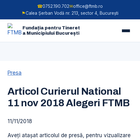
☎
0752.190.702
✉
office@ftmb.ro
⚑
Calea Șerban Vodă nr. 213, sector 4, București
Fundația pentru Tineret
a Municipiului București
Skip
to
Presa
content
Articol Curierul National
11 nov 2018 Alegeri FTMB
11/11/2018
Aveți atașat articolul de presă, pentru vizualizare