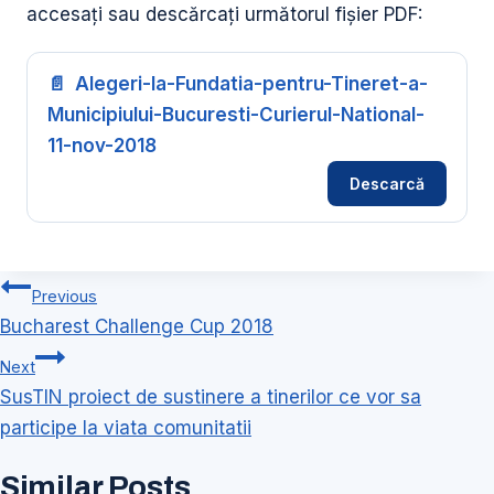
accesați sau descărcați următorul fișier PDF:
Alegeri-la-Fundatia-pentru-Tineret-a-
Municipiului-Bucuresti-Curierul-National-
11-nov-2018
Descarcă
Navigare
Previous
în
Bucharest Challenge Cup 2018
articole
Next
SusTIN proiect de sustinere a tinerilor ce vor sa
participe la viata comunitatii
Similar Posts