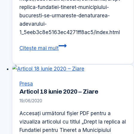
replica-fundatiei-tineret-municipiului-
la
bucuresti-se-urmareste-denaturarea-
infiintare
adevarului-
1_5eeb3c8e5163ec4271ff8ac5/index.html
Articol
Citește mai mult
18
iunie
2020
–
Presa
Ziarul
Articol 18 iunie 2020 – Ziare
Adevarul
19/06/2020
Accesați următorul fișier PDF pentru a
vizualiza articolul cu titlul „Drept la replica al
Fundatiei pentru Tineret a Municipiului