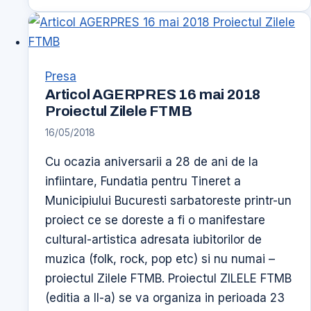
5
februarie
2019
Asociatia
Presa
SAKURA
Articol AGERPRES 16 mai 2018
impreuna
Proiectul Zilele FTMB
cu
16/05/2018
Fundatia
Cu ocazia aniversarii a 28 de ani de la
pentru
infiintare, Fundatia pentru Tineret a
Tineret
Municipiului Bucuresti sarbatoreste printr-un
lanseaza
proiect ce se doreste a fi o manifestare
proiectul
cultural-artistica adresata iubitorilor de
PLANETISE
muzica (folk, rock, pop etc) si nu numai –
proiectul Zilele FTMB. Proiectul ZILELE FTMB
(editia a II-a) se va organiza in perioada 23