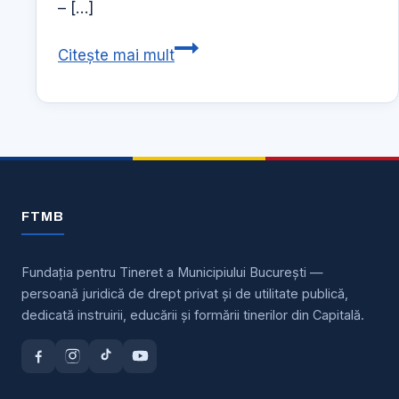
– […]
Articol
Citește mai mult
AGERPRES
16
mai
2018
Proiectul
Zilele
FTMB
FTMB
Fundația pentru Tineret a Municipiului București —
persoană juridică de drept privat și de utilitate publică,
dedicată instruirii, educării și formării tinerilor din Capitală.