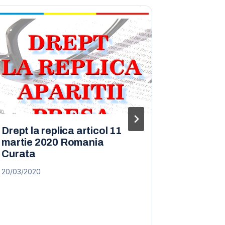
Drept la replica articol 11
CLARIFIC
martie 2020 Romania
comentar
Curata
ultima p
media vi
20/03/2020
patrimo
27.01.20
27/01/2018