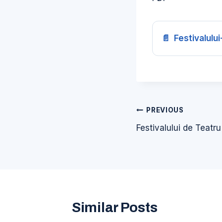
Festivalulu
Navigare
PREVIOUS
în
Festivalului de Teatr
articole
Similar Posts