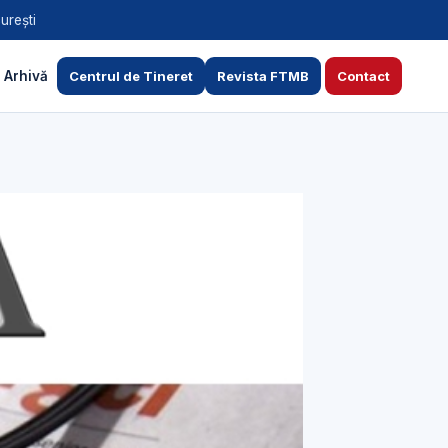
urești
Arhivă
Centrul de Tineret
Revista FTMB
Contact