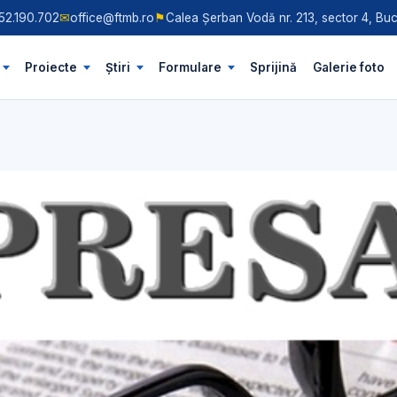
52.190.702
✉
office@ftmb.ro
⚑
Calea Șerban Vodă nr. 213, sector 4, Buc
Proiecte
Știri
Formulare
Sprijină
Galerie foto