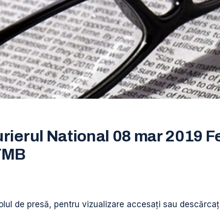
urierul National 08 mar 2019 F
TMB
olul de presă, pentru vizualizare accesați sau descărcați