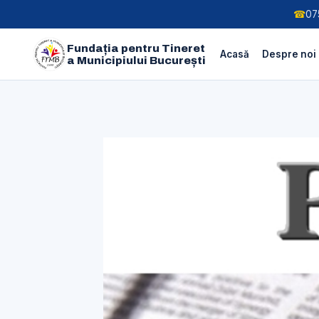
☎
07
Fundația pentru Tineret
Acasă
Despre noi
a Municipiului București
Skip
to
content