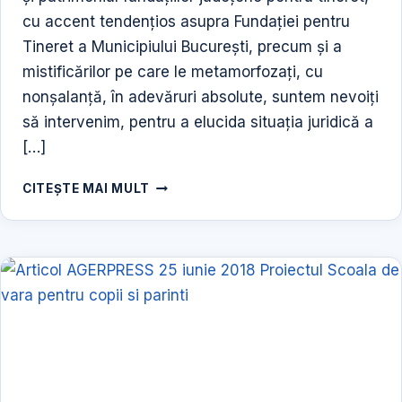
cu accent tendenţios asupra Fundaţiei pentru
Tineret a Municipiului Bucureşti, precum şi a
mistificărilor pe care le metamorfozaţi, cu
nonşalanţă, în adevăruri absolute, suntem nevoiţi
să intervenim, pentru a elucida situaţia juridică a
[…]
SCRISOARE
CITEȘTE MAI MULT
DESCHISĂ
STIMATE
DOMNULE
DEPUTAT
ROBERT
NICOLAE
TURCESCU,
_AGERPRES