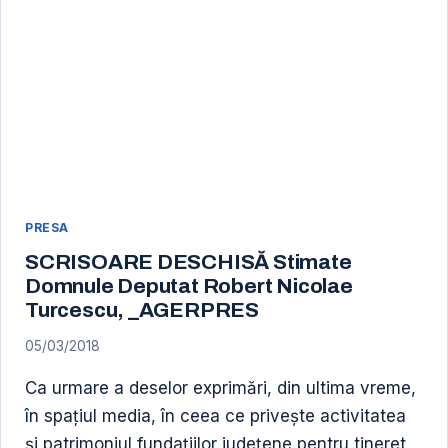
EDITIA
A
II-
A
PRESA
SCRISOARE DESCHISĂ Stimate
Domnule Deputat Robert Nicolae
Turcescu, _AGERPRES
05/03/2018
Ca urmare a deselor exprimări, din ultima vreme,
în spaţiul media, în ceea ce priveşte activitatea
şi patrimoniul fundaţiilor judeţene pentru tineret,