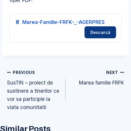
fișier PDF:
Marea-Familie-FRFK-_-AGERPRES
Descarcă
Navigare
PREVIOUS
NEXT
în
SusTIN – proiect de
Marea familie FRFK
articole
sustinere a tinerilor ce
vor sa participle la
viata comunitatii
Similar Posts