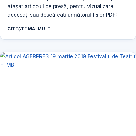
atașat articolul de presă, pentru vizualizare
accesați sau descărcați următorul fișier PDF:
ARTICOL
CITEȘTE MAI MULT
AGERPRESS
25
IUNIE
2018
PROIECTUL
SCOALA
DE
VARA
PENTRU
COPII
SI
PARINTI