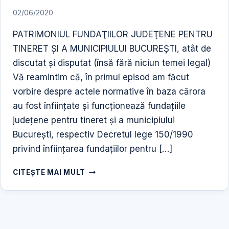
02/06/2020
PATRIMONIUL FUNDAŢIILOR JUDEŢENE PENTRU
TINERET ŞI A MUNICIPIULUI BUCUREŞTI, atât de
discutat şi disputat (însă fără niciun temei legal)
Vă reamintim că, în primul episod am făcut
vorbire despre actele normative în baza cărora
au fost înfiinţate şi funcţionează fundaţiile
judeţene pentru tineret şi a municipiului
Bucureşti, respectiv Decretul lege 150/1990
privind înfiinţarea fundaţiilor pentru […]
POLITIZAREA
CITEȘTE MAI MULT
ŞI
„NAŢIONALIZAREA”
FUNDAŢIILOR
PENTRU
TINERET