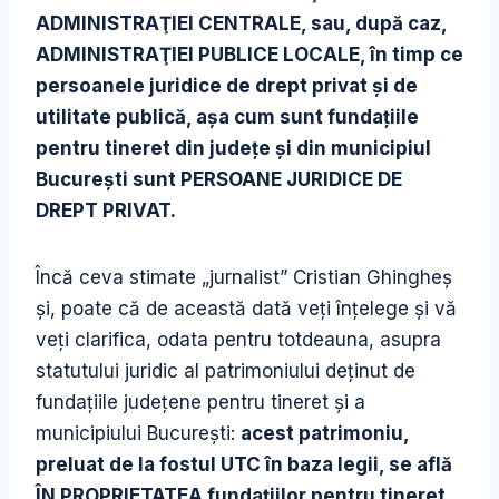
ADMINISTRAŢIEI CENTRALE, sau, după caz,
ADMINISTRAŢIEI PUBLICE LOCALE, în timp ce
persoanele juridice de drept privat şi de
utilitate publică, aşa cum sunt fundaţiile
pentru tineret din judeţe şi din municipiul
Bucureşti sunt PERSOANE JURIDICE DE
DREPT PRIVAT.
Încă ceva stimate „jurnalist” Cristian Ghingheş
şi, poate că de această dată veţi înţelege şi vă
veţi clarifica, odata pentru totdeauna, asupra
statutului juridic al patrimoniului deţinut de
fundaţiile judeţene pentru tineret şi a
municipiului Bucureşti:
acest patrimoniu,
preluat de la fostul UTC în baza legii, se află
ÎN PROPRIETATEA fundaţiilor pentru tineret