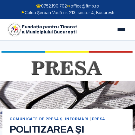
☎
0752.190.702
✉
office@ftmb.ro
⚑
Calea Șerban Vodă nr. 213, sector 4, București
Fundația pentru Tineret
a Municipiului București
Skip
to
content
COMUNICATE DE PRESĂ ŞI INFORMĂRI
|
PRESA
POLITIZAREA ŞI