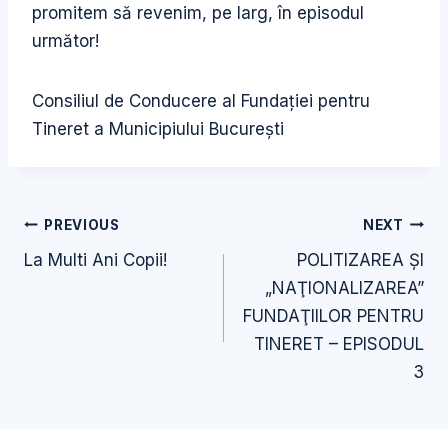
promitem să revenim, pe larg, în episodul
următor!
Consiliul de Conducere al Fundaţiei pentru
Tineret a Municipiului Bucureşti
Navigare
PREVIOUS
NEXT
în
La Multi Ani Copii!
POLITIZAREA ŞI
articole
„NAŢIONALIZAREA”
FUNDAŢIILOR PENTRU
TINERET – EPISODUL
3