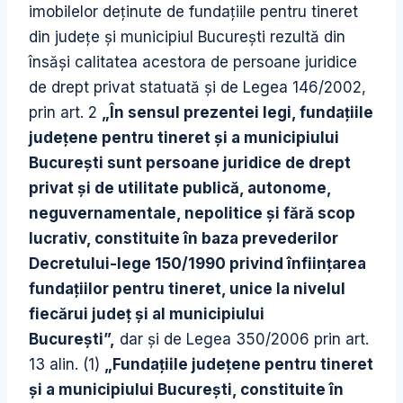
imobilelor deţinute de fundaţiile pentru tineret
din judeţe şi municipiul Bucureşti rezultă din
însăşi calitatea acestora de persoane juridice
de drept privat statuată şi de Legea 146/2002,
prin art. 2
„În sensul prezentei legi, fundaţiile
judeţene pentru tineret şi a municipiului
Bucureşti sunt persoane juridice de drept
privat şi de utilitate publică, autonome,
neguvernamentale, nepolitice şi fără scop
lucrativ, constituite în baza prevederilor
Decretului-lege 150/1990 privind înfiinţarea
fundaţiilor pentru tineret, unice la nivelul
fiecărui judeţ şi al municipiului
Bucureşti”,
dar şi de Legea 350/2006 prin art.
13 alin. (1)
„Fundaţiile judeţene pentru tineret
şi a municipiului Bucureşti, constituite în