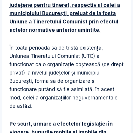
judeţene pentru tineret, respectiv al celei a
municipiului Bucureşti, preluat de la fosta
Uniune a Tineretului Comunist prin efectul
actelor normative anterior amintite.
În toată perioada sa de tristă existenţă,
Uniunea Tineretului Comunist (UTC) a
funcţionat ca o organizaţie obştească (de drept
privat) la nivelul judeţelor şi municipiul
Bucureşti, forma sa de organizare şi
funcţionare putând să fie asimilată, în acest
mod, celei a organizaţiilor neguvernamentale
de astăzi.
Pe scurt, urmare a efectelor legislaţiei în
vigoare, bunurile mobile şi imobile din