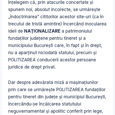
Înţelegem că, prin atacurile concertate şi
spunem noi, absolut incorecte, se urmăreşte
„îndoctrinarea” cititorilor acestor site-uri (ca în
trecutul de tristă amintire) încercând inocularea
ideii de
NAŢIONALIZARE
a patrimoniului
fundaţiilor judeţene pentru tineret şi a
municipiului Bucureşti care, în fapt şi în drept,
nu a aparţinut niciodată statului, precum şi
POLITIZAREA conducerii acestor persoane
juridice de drept privat.
Dar despre adevărata miză a maşinaţiunilor
prin care se urmăreşte POLITIZAREA fundaţiilor
pentru tineret din judeţe şi municipiul Bucureşti,
încercându-se încălcarea statutului
neguvernamental şi apolitic conferit prin lege,