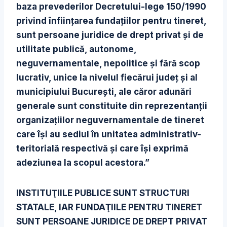
baza prevederilor Decretului-lege 150/1990
privind înfiinţarea fundaţiilor pentru tineret,
sunt persoane juridice de drept privat şi de
utilitate publică, autonome,
neguvernamentale, nepolitice şi fără scop
lucrativ, unice la nivelul fiecărui judeţ şi al
municipiului Bucureşti, ale căror adunări
generale sunt constituite din reprezentanţii
organizaţiilor neguvernamentale de tineret
care îşi au sediul în unitatea administrativ-
teritorială respectivă şi care îşi exprimă
adeziunea la scopul acestora.”
INSTITUŢIILE PUBLICE SUNT STRUCTURI
STATALE, IAR FUNDAŢIILE PENTRU TINERET
SUNT PERSOANE JURIDICE DE DREPT PRIVAT