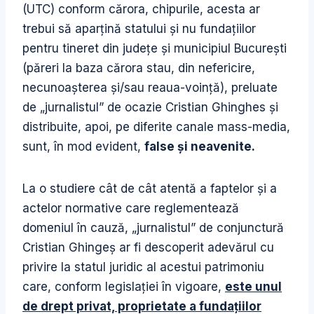
(UTC) conform cărora, chipurile, acesta ar
trebui să aparţină statului şi nu fundaţiilor
pentru tineret din judeţe şi municipiul Bucureşti
(păreri la baza cărora stau, din nefericire,
necunoaşterea şi/sau reaua-voinţă), preluate
de „jurnalistul” de ocazie Cristian Ghinghes şi
distribuite, apoi, pe diferite canale mass-media,
sunt, în mod evident,
false şi neavenite.
La o studiere cât de cât atentă a faptelor şi a
actelor normative care reglementează
domeniul în cauză, „jurnalistul” de conjunctură
Cristian Ghingeş ar fi descoperit adevărul cu
privire la statul juridic al acestui patrimoniu
care, conform legislaţiei în vigoare,
este unul
de drept privat, proprietate a fundaţiilor