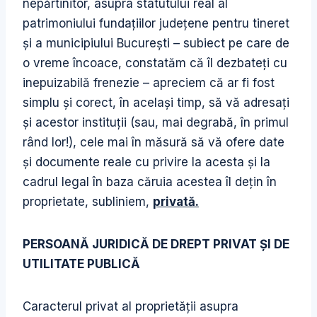
nepărtinitor, asupra statutului real al
patrimoniului fundaţiilor judeţene pentru tineret
şi a municipiului Bucureşti – subiect pe care de
o vreme încoace, constatăm că îl dezbateţi cu
inepuizabilă frenezie – apreciem că ar fi fost
simplu şi corect, în acelaşi timp, să vă adresaţi
şi acestor instituţii (sau, mai degrabă, în primul
rând lor!), cele mai în măsură să vă ofere date
şi documente reale cu privire la acesta şi la
cadrul legal în baza căruia acestea îl deţin în
proprietate, subliniem,
privată.
PERSOANĂ JURIDICĂ DE DREPT PRIVAT ŞI DE
UTILITATE PUBLICĂ
Caracterul privat al proprietăţii asupra