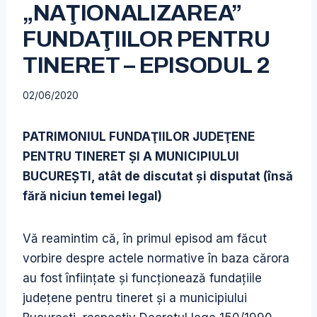
„NAŢIONALIZAREA”
FUNDAŢIILOR PENTRU
TINERET – EPISODUL 2
02/06/2020
PATRIMONIUL FUNDAŢIILOR JUDEŢENE
PENTRU TINERET ŞI A MUNICIPIULUI
BUCUREŞTI, atât de discutat şi disputat (însă
fără niciun temei legal)
Vă reamintim că, în primul episod am făcut
vorbire despre actele normative în baza cărora
au fost înfiinţate şi funcţionează fundaţiile
judeţene pentru tineret şi a municipiului