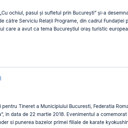
 „Cu ochiul, pasul și sufletul prin București” şi-a desemna
e către Serviciu Relații Programe, din cadrul Fundației 
ctul care a avut ca tema Bucureștiul oraș turistic europea
OR
i
i pentru Tineret a Municipiului Bucuresti, Federatia R
, in data de 22 martie 2018. Evenimentul a comemorat im
er si punerea bazelor primei filiale de karate kyokushin