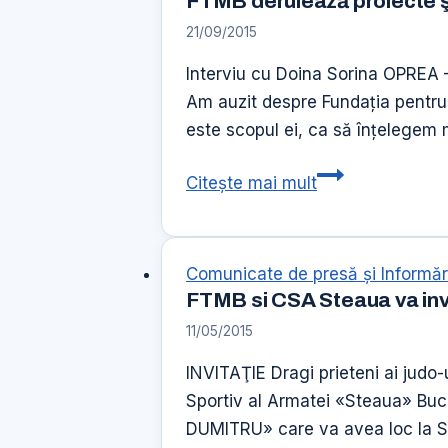
FTMB derulează proiecte şi
Arte
21/09/2015
Martiale
editia
Interviu cu Doina Sorina OPREA 
a
Am auzit despre Fundaţia pentru 
II-
este scopul ei, ca să înţelegem m
a
FTMB
Citește mai mult
derulează
proiecte
şi
Comunicate de presă şi Informăr
programe
FTMB si CSA Steaua va invit
pentru
11/05/2015
tineret
în
INVITAŢIE Dragi prieteni ai judo
parteneriat
Sportiv al Armatei «Steaua» Bucur
cu
DUMITRU» care va avea loc la Sa