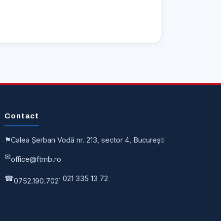
Contact
⚑
Calea Șerban Vodă nr. 213, sector 4, București
✉
office@ftmb.ro
☎
· 021 335 13 72
0752.190.702