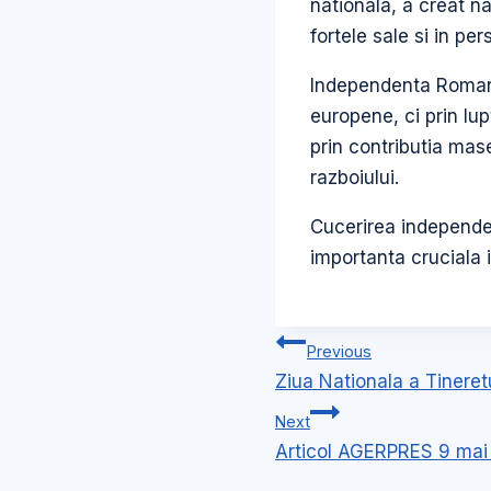
nationala, a creat na
fortele sale si in per
Independenta Romanie
europene, ci prin lup
prin contributia mase
razboiului.
Cucerirea independen
importanta cruciala
Navigare
Previous
în
Ziua Nationala a Tineret
articole
Next
Articol AGERPRES 9 mai