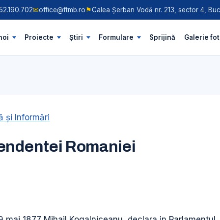
52.190.702
✉
office@ftmb.ro
⚑
Calea Șerban Vodă nr. 213, sector 4, Buc
noi
Proiecte
Știri
Formulare
Sprijină
Galerie fo
 şi Informări
endentei Romaniei
9 mai 1877 Mihail Kogalniceanu, declara in Parlamentul