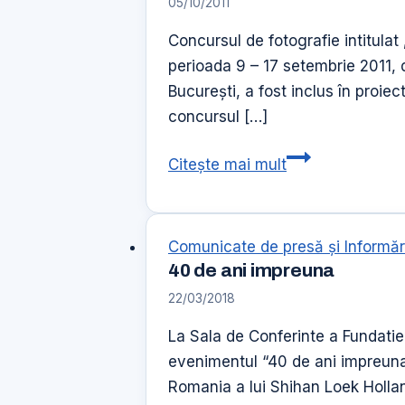
05/10/2011
Concursul de fotografie intitulat
perioada 9 – 17 setembrie 2011, d
București, a fost inclus în proie
concursul […]
DESEMNAREA
Citește mai mult
CÂŞTIGĂTORIL
CONCURSULUI
DE
Comunicate de presă şi Informăr
FOTOGRAFIE
40 de ani impreuna
22/03/2018
La Sala de Conferinte a Fundatie
evenimentul “40 de ani impreuna”
Romania a lui Shihan Loek Holland