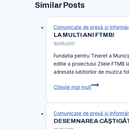
Similar Posts
Comunicate de presă şi Informăr
LA MULTI ANI FTMB!
30/05/2017
Fundatia pentru Tineret a Munici
editie a proiectului Zilele FTMB l
adresata iubitorilor de muzica fo
LA
Citește mai mult
MULTI
ANI
FTMB!
Comunicate de presă şi Informăr
DESEMNAREA CÂŞTIGĂT