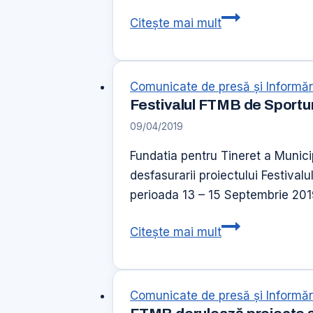
40
Citește mai mult
de
ani
impreuna
Comunicate de presă şi Informăr
Festivalul FTMB de Sporturi 
09/04/2019
Fundatia pentru Tineret a Municip
desfasurarii proiectului Festivalu
perioada 13 – 15 Septembrie 2019
Festivalul
Citește mai mult
FTMB
de
Sporturi
Comunicate de presă şi Informăr
si