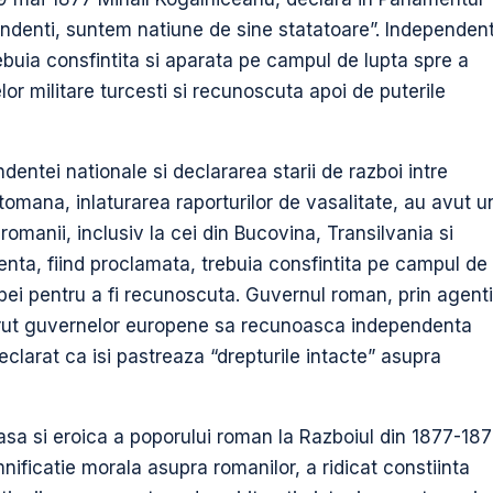
endenti, suntem natiune de sine statatoare”. Independen
ebuia consfintita si aparata pe campul de lupta spre a
lor militare turcesti si recunoscuta apoi de puterile
entei nationale si declararea starii de razboi intre
omana, inlaturarea raporturilor de vasalitate, au avut u
 romanii, inclusiv la cei din Bucovina, Transilvania si
nta, fiind proclamata, trebuia consfintita pe campul de
pei pentru a fi recunoscuta. Guvernul roman, prin agenti
cerut guvernelor europene sa recunoasca independenta
eclarat ca isi pastreaza “drepturile intacte” asupra
oasa si eroica a poporului roman la Razboiul din 1877-18
ificatie morala asupra romanilor, a ridicat constiinta