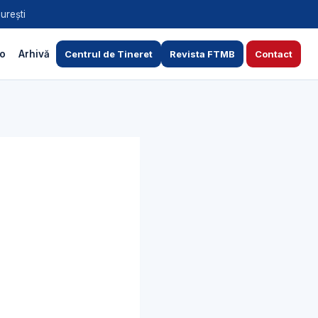
urești
to
Arhivă
Centrul de Tineret
Revista FTMB
Contact