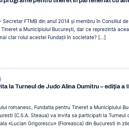
 programe pentru tineret în parteneriat cu al
– Secretar FTMB din anul 2014 şi membru în Consiliul d
Tineret a Municipiului Bucureşti, dar ce reprezintă ac
ai clar rolul acestei Fundaţii în societate? […]
i
a la Turneul de Judo Alina Dumitru – ediţia a I
-ului romanesc, Fundatia pentru Tineret a Municipiului 
esti (C.S.A. Steaua) va invita sa participati la Turneul 
la «Lucian Grigorescu» (Floreasca) din Bucuresti in zil