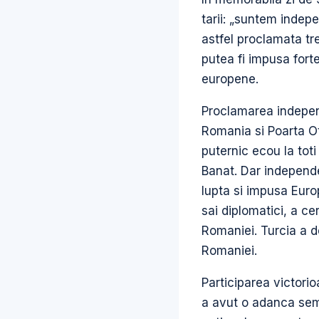
tarii: „suntem indep
astfel proclamata tr
putea fi impusa forte
europene.
Proclamarea independ
Romania si Poarta Ot
puternic ecou la toti
Banat. Dar independe
lupta si impusa Euro
sai diplomatici, a 
Romaniei. Turcia a d
Romaniei.
Participarea victori
a avut o adanca semn