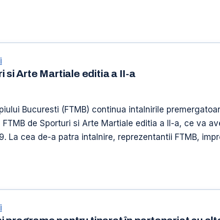
i
si Arte Martiale editia a II-a
iului Bucuresti (FTMB) continua intalnirile premergatoare
l FTMB de Sporturi si Arte Martiale editia a II-a, ce va av
. La cea de-a patra intalnire, reprezentantii FTMB, impre
i