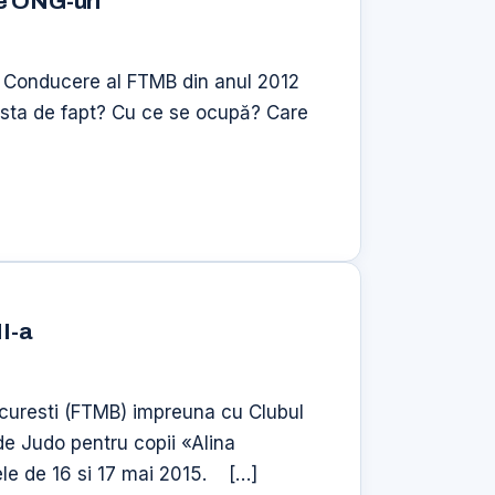
te ONG-uri
e Conducere al FTMB din anul 2012
easta de fapt? Cu ce se ocupă? Care
II-a
Bucuresti (FTMB) impreuna cu Clubul
de Judo pentru copii «Alina
ele de 16 si 17 mai 2015. […]