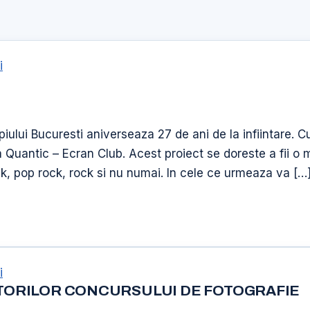
i
piului Bucuresti aniverseaza 27 de ani de la infiintare.
a Quantic – Ecran Club. Acest proiect se doreste a fii o m
lk, pop rock, rock si nu numai. In cele ce urmeaza va […
i
ORILOR CONCURSULUI DE FOTOGRAFIE