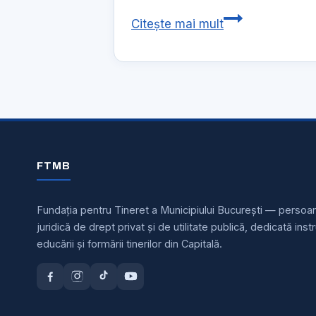
alte
FTMB
Citește mai mult
ONG-
si
uri
CSA
Steaua
va
invita
la
Turneul
FTMB
de
Judo
Fundația pentru Tineret a Municipiului București — persoa
Alina
juridică de drept privat și de utilitate publică, dedicată instru
Dumitru
educării și formării tinerilor din Capitală.
–
ediţia
a
III-