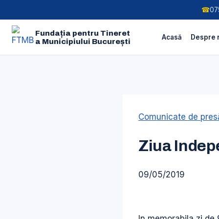
☎
07
Fundația pentru Tineret
Acasă
Despre 
a Municipiului București
Skip
to
Comunicate de presă
content
Ziua Indep
09/05/2019
In memorabila zi de 