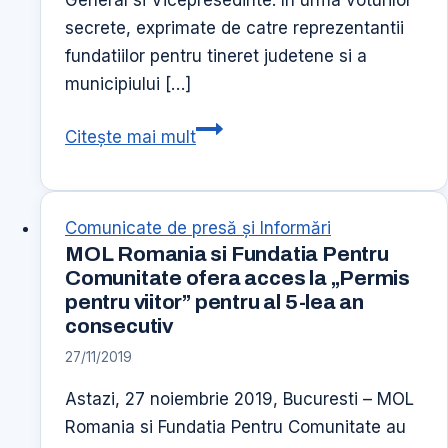
secrete, exprimate de catre reprezentantii
fundatiilor pentru tineret judetene si a
municipiului […]
Adunarea
Citește mai mult
Generala
Extraordinara
a
Comunicate de presă şi Informări
Fundatiei
MOL Romania si Fundatia Pentru
Nationale
Comunitate ofera acces la „Permis
pentru
pentru viitor” pentru al 5-lea an
Tineret
consecutiv
27/11/2019
Astazi, 27 noiembrie 2019, Bucuresti – MOL
Romania si Fundatia Pentru Comunitate au