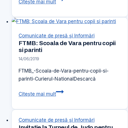
Citește mai mult
BUCHAREST
CHALLENGE
Comunicate de presă şi Informări
FTMB: Scoala de Vara pentru copii
si parinti
14/06/2019
FTMB_-Scoala-de-Vara-pentru-copii-si-
parinti-Curierul-NationalDescarcă
FTMB:
Citește mai mult
Scoala
de
Vara
Comunicate de presă şi Informări
pentru
Invitaţie la Turneul de Judo pentru