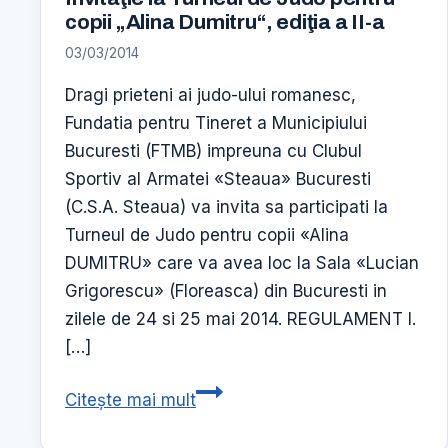
copii
copii „Alina Dumitru“, ediţia a II-a
si
03/03/2014
parinti
Dragi prieteni ai judo-ului romanesc,
Fundatia pentru Tineret a Municipiului
Bucuresti (FTMB) impreuna cu Clubul
Sportiv al Armatei «Steaua» Bucuresti
(C.S.A. Steaua) va invita sa participati la
Turneul de Judo pentru copii «Alina
DUMITRU» care va avea loc la Sala «Lucian
Grigorescu» (Floreasca) din Bucuresti in
zilele de 24 si 25 mai 2014. REGULAMENT I.
[…]
Invitaţie
Citește mai mult
la
Turneul