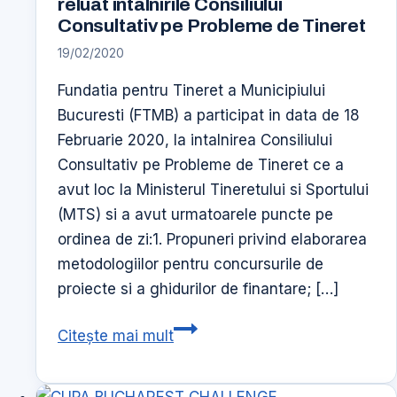
reluat intalnirile Consiliului
„Permis
Consultativ pe Probleme de Tineret
pentru
19/02/2020
viitor”
Fundatia pentru Tineret a Municipiului
pentru
Bucuresti (FTMB) a participat in data de 18
al
Februarie 2020, la intalnirea Consiliului
5-
Consultativ pe Probleme de Tineret ce a
lea
avut loc la Ministerul Tineretului si Sportului
an
(MTS) si a avut urmatoarele puncte pe
consecutiv
ordinea de zi:1. Propuneri privind elaborarea
metodologiilor pentru concursurile de
proiecte si a ghidurilor de finantare; […]
Ministerul
Citește mai mult
Tineretului
si