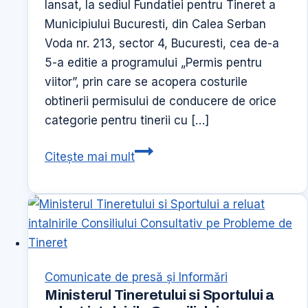
lansat, la sediul Fundatiei pentru Tineret a
Municipiului Bucuresti, din Calea Serban
Voda nr. 213, sector 4, Bucuresti, cea de-a
5-a editie a programului „Permis pentru
viitor”, prin care se acopera costurile
obtinerii permisului de conducere de orice
categorie pentru tinerii cu […]
MOL
Citește mai mult
Romania
si
Fundatia
Pentru
Comunitate
ofera
Comunicate de presă şi Informări
acces
Ministerul Tineretului si Sportului a
la