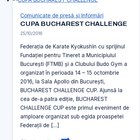
Sportului
a
Comunicate de presă şi Informări
reluat
CUPA BUCHAREST CHALLENGE
intalnirile
25/10/2016
Consiliului
Consultativ
Federația de Karate Kyokushin cu sprijinul
pe
Fundației pentru Tineret a Municipiului
Probleme
București (FTMB) și a Clubului Budo Gym a
de
organizat în perioada 14 – 15 octombrie
Tineret
2016, la Sala Apollo din București,
BUCHAREST CHALLENGE CUP. Ajunsă la
cea de-a patra ediție, BUCHAREST
CHALLENGE CUP este primul eveniment de
amploare organizat sub egida proaspetei
Federații de […]
CUPA