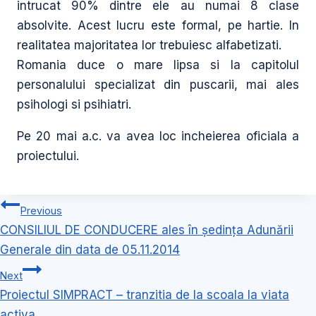
intrucat 90% dintre ele au numai 8 clase
absolvite. Acest lucru este formal, pe hartie. In
realitatea majoritatea lor trebuiesc alfabetizati.
Romania duce o mare lipsa si la capitolul
personalului specializat din puscarii, mai ales
psihologi si psihiatri.
Pe 20 mai a.c. va avea loc incheierea oficiala a
proiectului.
Navigare
Previous
în
CONSILIUL DE CONDUCERE ales în ședința Adunării
articole
Generale din data de 05.11.2014
Next
Proiectul SIMPRACT – tranzitia de la scoala la viata
activa