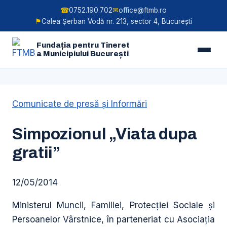
☎
0752.190.702
✉
office@ftmb.ro
⚑
Calea Șerban Vodă nr. 213, sector 4, București
Fundația pentru Tineret
a Municipiului București
Skip
Comunicate de presă şi Informări
to
content
Simpozionul „Viata dupa
gratii”
12/05/2014
Ministerul Muncii, Familiei, Protecţiei Sociale şi
Persoanelor Vârstnice, în parteneriat cu Asociaţia