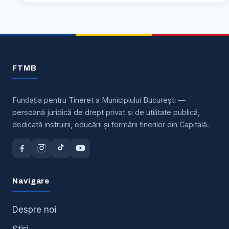
de
Judo
pentru
copii
FTMB
„Alina
Dumitru“,
ediţia
Fundația pentru Tineret a Municipiului București —
persoană juridică de drept privat și de utilitate publică,
a
dedicată instruirii, educării și formării tinerilor din Capitală.
II-
a
Navigare
Despre noi
Știri