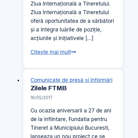
Ziua Internaţională a Tineretului.
Ziua Internaţională a Tineretului
oferă oportunitatea de a sărbători
şi a integra luările de poziţie,
acţiunile şi iniţiativele […]
Ziua
Citește mai mult
internationala
a
tineretului
Comunicate de presă şi Informări
–
Zilele FTMB
12
18/05/2017
august
Cu ocazia aniversarii a 27 de ani
de la infiintare, Fundatia pentru
Tineret a Municipiului Bucuresti,
lanseaza un nou proiect ce se