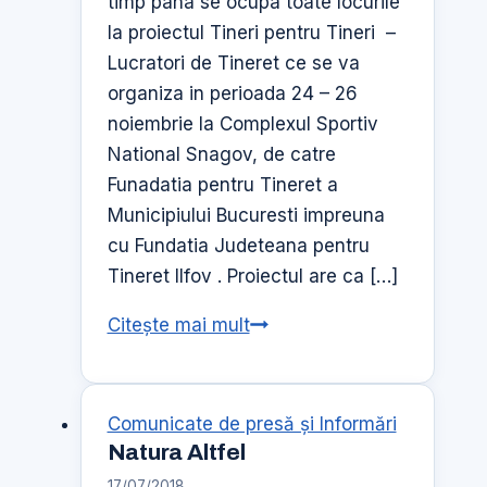
timp pana se ocupa toate locurile
la proiectul Tineri pentru Tineri –
Lucratori de Tineret ce se va
organiza in perioada 24 – 26
noiembrie la Complexul Sportiv
National Snagov, de catre
Funadatia pentru Tineret a
Municipiului Bucuresti impreuna
cu Fundatia Judeteana pentru
Tineret Ilfov . Proiectul are ca […]
Tineri
Citește mai mult
pentru
Tineri
–
Comunicate de presă şi Informări
Natura Altfel
Lucratori
17/07/2018