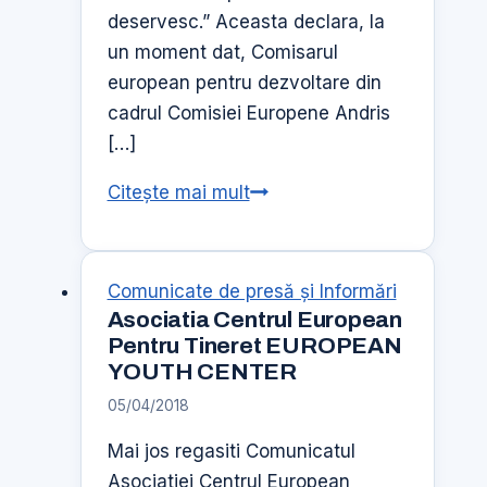
deservesc.” Aceasta declara, la
un moment dat, Comisarul
european pentru dezvoltare din
cadrul Comisiei Europene Andris
[…]
Ziua
Citește mai mult
Internationala
a
ONG-
Comunicate de presă şi Informări
urilor
Asociatia Centrul European
Pentru Tineret EUROPEAN
YOUTH CENTER
05/04/2018
Mai jos regasiti Comunicatul
Asociatiei Centrul European