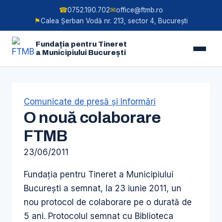
☎
0752.190.702
✉
office@ftmb.ro
⚑
Calea Șerban Vodă nr. 213, sector 4, București
Fundația pentru Tineret
a Municipiului București
Skip
to
content
Comunicate de presă şi Informări
O nouă colaborare
FTMB
23/06/2011
Fundaţia pentru Tineret a Municipiului
Bucureşti a semnat, la 23 iunie 2011, un
nou protocol de colaborare pe o durată de
5 ani. Protocolul semnat cu Biblioteca