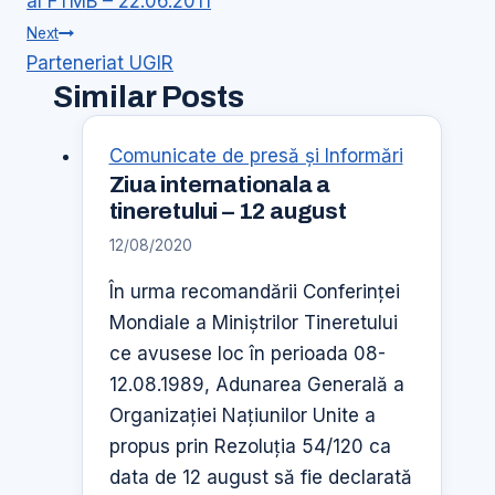
al FTMB – 22.06.2011
articole
Next
Parteneriat UGIR
Similar Posts
Comunicate de presă şi Informări
Ziua internationala a
tineretului – 12 august
12/08/2020
În urma recomandării Conferinţei
Mondiale a Miniştrilor Tineretului
ce avusese loc în perioada 08-
12.08.1989, Adunarea Generală a
Organizaţiei Naţiunilor Unite a
propus prin Rezoluţia 54/120 ca
data de 12 august să fie declarată