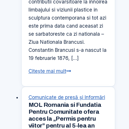
contributii covarsitoare la innoirea
limbajului si viziunii plastice in
sculptura contemporana si tot azi
este prima data cand aceasat zi
se sarbatoreste ca zi nationala –
Ziua Nationala Brancusi.
Constantin Brancusi s-a nascut la
19 februarie 1876, […]
140
Citește mai mult
de
ani
de
Comunicate de presă şi Informări
la
MOL Romania si Fundatia
nasterea
Pentru Comunitate ofera
acces la „Permis pentru
artistului
viitor” pentru al 5-lea an
Constantin