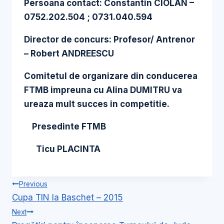
Persoana contact: Constantin CIOLAN –
0752.202.504 ; 0731.040.594
Director de concurs: Profesor/ Antrenor
– Robert ANDREESCU
Comitetul de organizare din conducerea
FTMB impreuna cu Alina DUMITRU va
ureaza mult succes in competitie.
P
resedinte FTMB
Ticu PLACINTA
Navigare
Previous
Cupa TIN la Baschet – 2015
în
Next
articole