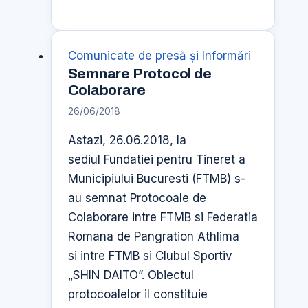
Romania
si
Fundatia
Comunicate de presă şi Informări
Pentru
Semnare Protocol de
Comunitate
Colaborare
ofera
26/06/2018
acces
Astazi, 26.06.2018, la
la
sediul Fundatiei pentru Tineret a
„Permis
Municipiului Bucuresti (FTMB) s-
pentru
au semnat Protocoale de
viitor”
Colaborare intre FTMB si Federatia
pentru
Romana de Pangration Athlima
al
si intre FTMB si Clubul Sportiv
5-
„SHIN DAITO”. Obiectul
lea
protocoalelor il constituie
an