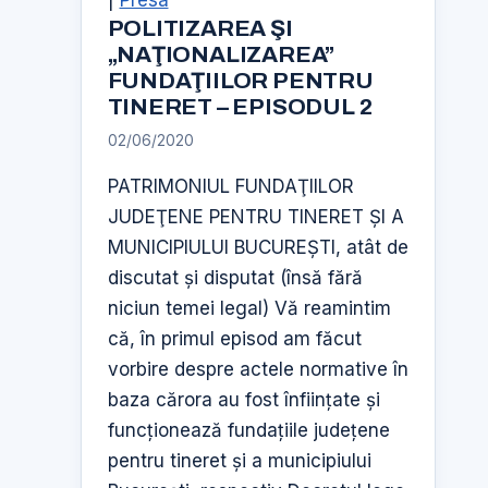
POLITIZAREA ŞI
„NAŢIONALIZAREA”
FUNDAŢIILOR PENTRU
TINERET – EPISODUL 2
02/06/2020
PATRIMONIUL FUNDAŢIILOR
JUDEŢENE PENTRU TINERET ŞI A
MUNICIPIULUI BUCUREŞTI, atât de
discutat şi disputat (însă fără
niciun temei legal) Vă reamintim
că, în primul episod am făcut
vorbire despre actele normative în
baza cărora au fost înfiinţate şi
funcţionează fundaţiile judeţene
pentru tineret şi a municipiului