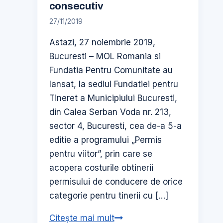
consecutiv
Brancusi
27/11/2019
Astazi, 27 noiembrie 2019,
Bucuresti – MOL Romania si
Fundatia Pentru Comunitate au
lansat, la sediul Fundatiei pentru
Tineret a Municipiului Bucuresti,
din Calea Serban Voda nr. 213,
sector 4, Bucuresti, cea de-a 5-a
editie a programului „Permis
pentru viitor”, prin care se
acopera costurile obtinerii
permisului de conducere de orice
categorie pentru tinerii cu […]
MOL
Citește mai mult