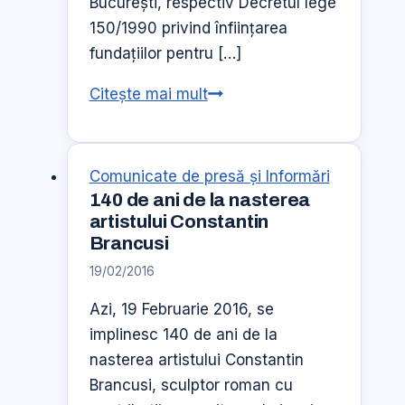
Bucureşti, respectiv Decretul lege
150/1990 privind înfiinţarea
fundaţiilor pentru […]
POLITIZAREA
Citește mai mult
ŞI
„NAŢIONALIZAREA”
FUNDAŢIILOR
Comunicate de presă şi Informări
PENTRU
140 de ani de la nasterea
TINERET
artistului Constantin
Brancusi
–
EPISODUL
19/02/2016
2
Azi, 19 Februarie 2016, se
implinesc 140 de ani de la
nasterea artistului Constantin
Brancusi, sculptor roman cu