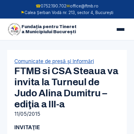
☎
0752.190.702
✉
office@ftmb.ro
⚑
Calea Șerban Vodă nr. 213, sector 4, București
Fundația pentru Tineret
a Municipiului București
Skip
to
content
Comunicate de presă şi Informări
FTMB si CSA Steaua va
invita la Turneul de
Judo Alina Dumitru –
ediţia a III-a
11/05/2015
INVITAŢIE