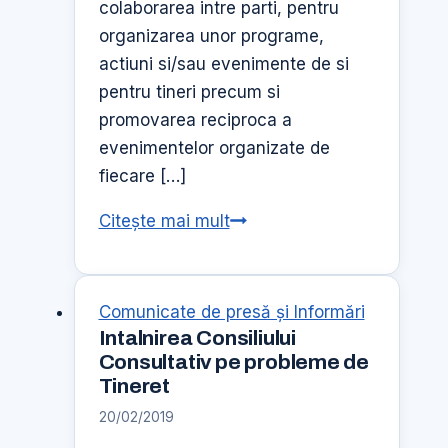
colaborarea intre parti, pentru
consecutiv
organizarea unor programe,
actiuni si/sau evenimente de si
pentru tineri precum si
promovarea reciproca a
evenimentelor organizate de
fiecare […]
Semnare
Citește mai mult
Protocol
de
Colaborare
Comunicate de presă şi Informări
Intalnirea Consiliului
Consultativ pe probleme de
Tineret
20/02/2019