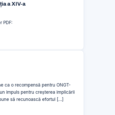
ia a XIV-a
er PDF:
 vine ca o recompensă pentru ONGT-
 un impuls pentru creșterea implicării
propune să recunoască efortul […]