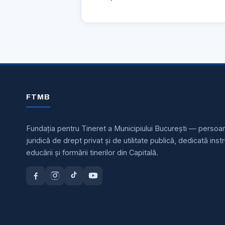
Premiilor
XIV-
TIN
a
FTMB
Fundația pentru Tineret a Municipiului București — persoa
juridică de drept privat și de utilitate publică, dedicată instru
educării și formării tinerilor din Capitală.