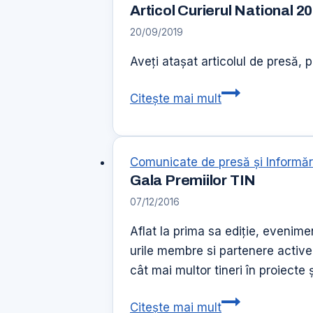
persoane”
ului
Articol Curierul National 
romanesc
20/09/2019
Aveți atașat articolul de presă, 
Articol
Citește mai mult
Curierul
National
20
Comunicate de presă şi Informăr
sept
Gala Premiilor TIN
2019
07/12/2016
Cupa
Mondială
Aflat la prima sa ediție, evenim
Judgement
urile membre si partenere active 
Day
cât mai multor tineri în proiecte 
ediția
Gala
Citește mai mult
a