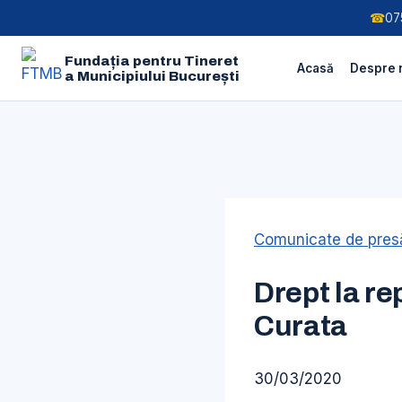
☎
07
Fundația pentru Tineret
Acasă
Despre 
a Municipiului București
Skip
to
content
Comunicate de presă
Drept la re
Curata
30/03/2020