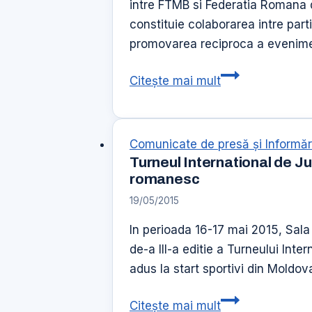
Consultativ
intre FTMB si Federatia Romana d
pe
constituie colaborarea intre par
Probleme
promovarea reciproca a evenimen
de
Semnare
Citește mai mult
Tineret
Protocol
de
Colaborare
Comunicate de presă şi Informăr
Turneul International de Jud
romanesc
19/05/2015
In perioada 16-17 mai 2015, Sala
de-a III-a editie a Turneului Int
adus la start sportivi din Moldo
Turneul
Citește mai mult