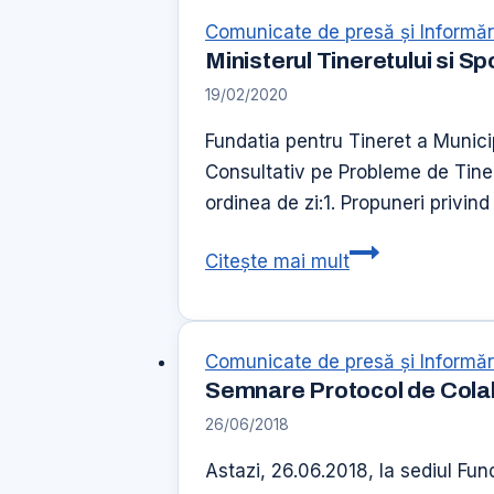
Comunicate de presă şi Informăr
Ministerul Tineretului si Sp
19/02/2020
Fundatia pentru Tineret a Municip
Consultativ pe Probleme de Tiner
ordinea de zi:1. Propuneri privin
Ministerul
Citește mai mult
Tineretului
si
Sportului
Comunicate de presă şi Informăr
a
Semnare Protocol de Cola
reluat
26/06/2018
intalnirile
Consiliului
Astazi, 26.06.2018, la sediul Fu