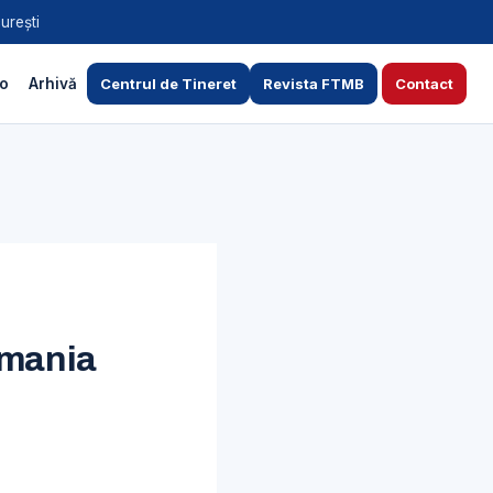
urești
to
Arhivă
Centrul de Tineret
Revista FTMB
Contact
omania