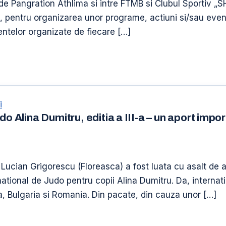
e Pangration Athlima si intre FTMB si Clubul Sportiv „SH
ti, pentru organizarea unor programe, actiuni si/sau even
telor organizate de fiecare […]
i
o Alina Dumitru, editia a III-a – un aport impor
 Lucian Grigorescu (Floreasca) a fost luata cu asalt de a
ernational de Judo pentru copii Alina Dumitru. Da, interna
va, Bulgaria si Romania. Din pacate, din cauza unor […]