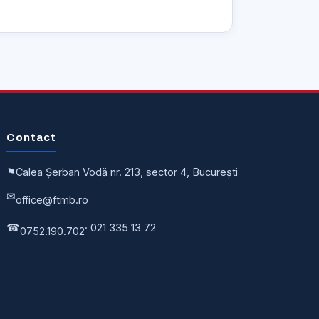
Contact
⚑
Calea Șerban Vodă nr. 213, sector 4, București
✉
office@ftmb.ro
☎
· 021 335 13 72
0752.190.702