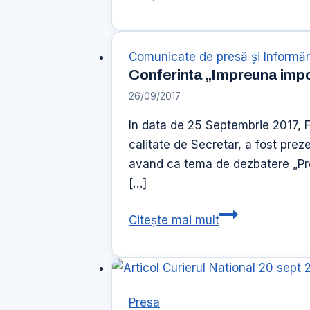
International
de
Judo
Comunicate de presă şi Informăr
Alina
Conferinta „Impreuna impot
Dumitru,
26/09/2017
editia
a
In data de 25 Septembrie 2017, F
III-
calitate de Secretar, a fost prez
a
avand ca tema de dezbatere „Pre
–
[…]
un
Conferinta
Citește mai mult
aport
„Impreuna
important
impotriva
la
traficului
dezvoltarea
de
judo-
Presa