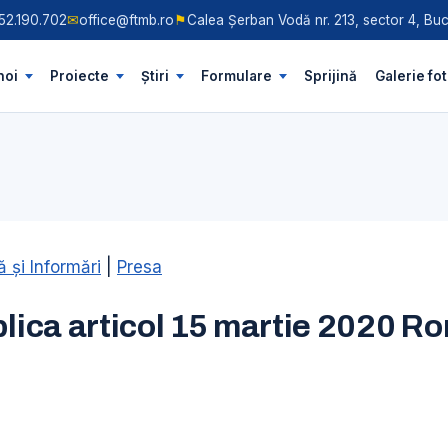
52.190.702
✉
office@ftmb.ro
⚑
Calea Șerban Vodă nr. 213, sector 4, Buc
noi
Proiecte
Știri
Formulare
Sprijină
Galerie fo
 şi Informări
|
Presa
plica articol 15 martie 2020 R