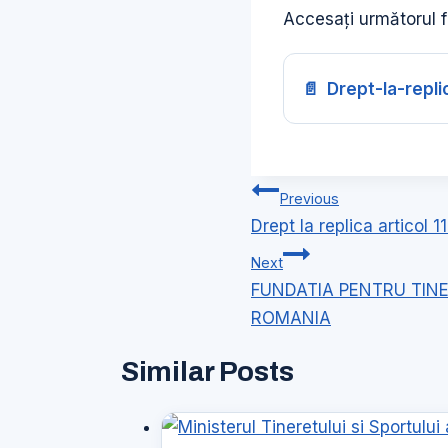
Accesați următorul fi
Drept-la-repli
Navigare
Previous
în
Drept la replica articol
articole
Next
FUNDATIA PENTRU TINE
ROMANIA
Similar Posts