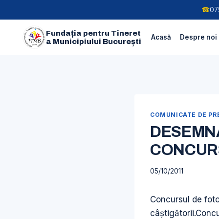
☎
07
Fundația pentru Tineret
Acasă
Despre noi
a Municipiului București
Skip
to
content
COMUNICATE DE PRE
DESEMN
CONCURS
05/10/2011
Concursul de fotog
câştigătorii.Conc