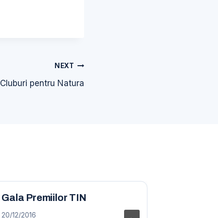
NEXT
Cluburi pentru Natura
Gala Premiilor TIN
Vizită de
Stuttga
20/12/2016