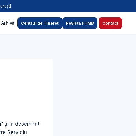
urești
Arhivă
Centrul de Tineret
Revista FTMB
Contact
ti” şi-a desemnat
tre Serviciu