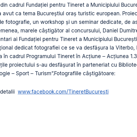
din cadrul Fundației pentru Tineret a Municipiului Bucureș
a avut ca tema Bucureștiul oraș turistic european. Proiec
de fotografie, un workshop şi un seminar dedicate, de 
emenea, marele câştigător al concursului, Daniel Dumitr
luntari ai Fundației pentru Tineret a Municipiului București 
ional dedicat fotografiei ce se va desfăşura la Viterbo, 
a în cadrul Programului Tineret în Acţiune – Acţiunea 1.
țile proiectului s-au desfășurat în parteneriat cu Biblio
ogie – Sport – Turism”.Fotografiile câștigătoare:
detalii
www.facebook.com/TineretBucurești