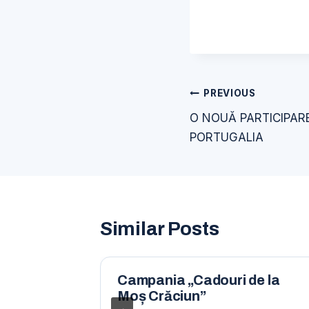
Navigare
PREVIOUS
în
O NOUĂ PARTICIPAR
articole
PORTUGALIA
Similar Posts
uropean
Campania „Cadouri de la
ROPEAN
Moș Crăciun”