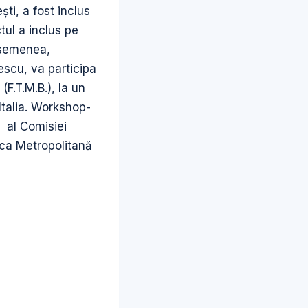
ti, a fost inclus
tul a inclus pe
asemenea,
escu, va participa
(F.T.M.B.), la un
Italia. Workshop-
3 al Comisiei
teca Metropolitană