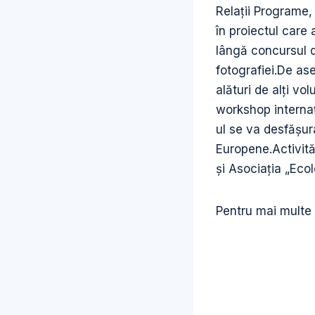
Relații Programe, 
în proiectul care 
lângă concursul 
fotografiei.De as
alături de alţi vo
workshop internaţ
ul se va desfăşur
Europene.Activită
și Asociația „Ecol
Pentru mai multe 