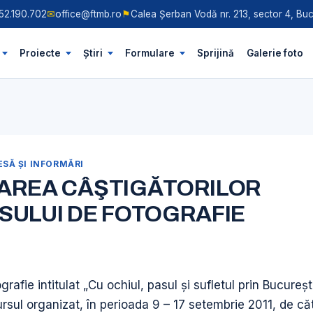
52.190.702
✉
office@ftmb.ro
⚑
Calea Șerban Vodă nr. 213, sector 4, Buc
Proiecte
Știri
Formulare
Sprijină
Galerie foto
SĂ ŞI INFORMĂRI
AREA CÂŞTIGĂTORILOR
ULUI DE FOTOGRAFIE
rafie intitulat „Cu ochiul, pasul și sufletul prin Bucureș
ursul organizat, în perioada 9 – 17 setembrie 2011, de că