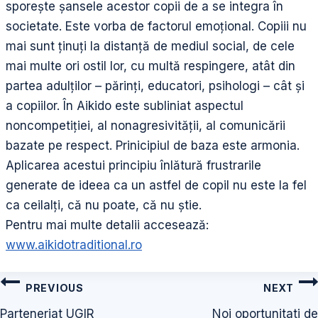
sporește șansele acestor copii de a se integra în
societate. Este vorba de factorul emoțional. Copiii nu
mai sunt ținuți la distanță de mediul social, de cele
mai multe ori ostil lor, cu multă respingere, atât din
partea adulților – părinți, educatori, psihologi – cât și
a copiilor. În Aikido este subliniat aspectul
noncompetiției, al nonagresivității, al comunicării
bazate pe respect. Prinicipiul de baza este armonia.
Aplicarea acestui principiu înlătură frustrarile
generate de ideea ca un astfel de copil nu este la fel
ca ceilalți, că nu poate, că nu știe.
Pentru mai multe detalii accesează:
www.aikidotraditional.ro
Navigare
PREVIOUS
NEXT
în
Parteneriat UGIR
Noi oportunitati de